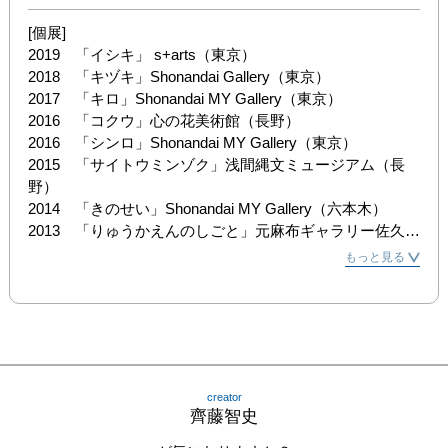
[個展]

2019　「イシキ」 s+arts（東京）

2018　「キヅキ」Shonandai Gallery（東京）

2017　「キロ」Shonandai MY Gallery（東京）

2016　「コクウ」心の花美術館（長野）

2016　「シンロ」Shonandai MY Gallery（東京）

2015　「サイトウミンゾク」浅間縄文ミュージアム（長
野）

2014　「きのせい」Shonandai MY Gallery（六本木）

2013　「りゅうかえんのしごと」元麻布ギャラリー佐久平
（長野）

もっと見る
2012　「冬の庭」川村吾蔵記念館（長野）

2012　「かいろ」十一月画廊（東京）

2010　「よいあけ」Yushi café 天保堂（長野）

2009　「めぐるる」ギャラリー舫（東京）　

[グループ展（2006年以降抜粋）]

creator
2017　「Shonandai MY Gallery 10th Exhibition」Shonandai 
齊藤智史
Gallery （東京）
