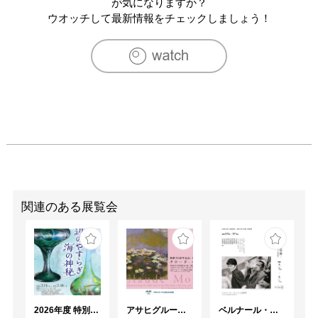
2017　しぜんたい「よりみち」（GalleryG2,銀座）

が気になりますか？
2016　「ASAMA ARTIST FILE 2016」浅間縄文ミュージ
ウオッチして最新情報をチェックしましょう！
アム（長野）

2015　「Shonandai Project FIVE」Shonandai MY 
Gallery（東京）

2015　「しぜんたい」入谷画廊（東京）

2013　「しぜんたい」木村屋菓子店（長野）

2013　「ギャラリーG2グループ展」Art Forum Rhee（ソ
ウル、韓国）

2013　「JAPANISM」Ashok Jain Gallery（ニューヨー
ク、アメリカ）

2013　望月芸術祭「ミチルト」（長野）

2013　「手で触れる美術展」川村吾蔵記念館（長野）

2013　「Happy GO Lucky」Gallery99（ソウル、韓国）

関連のある展覧会
2013　「HUYUTEN」アトリエ・ド・フロマージュ（長
野）

2012　「しぜんたい」元麻布ギャラリー佐久平（長野）

2012　「現代野外彫刻展~翔2012~」アトリエ・ド・フロ
マージュ（長野）

2012　「心の花展」浅間縄文ミュージアム（長野）

2026年度 特別展「ガレとドーム、アール･ヌーヴォーのガラス 水辺のやすらぎ、海の神秘」
アサヒグループ大山崎山荘美術館 開館30周年記念展「没後100年 クロード・モネ」
ベルナール・ビュフェと写真 ーカメラがとらえたビュフェとその時代、そして21 世紀へ
2011　「③てん」ギャラリーすみれ（長野）
