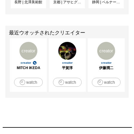
長野
|
北澤美術館
京都
|
アサヒグループ大山崎山荘美術館
静岡
|
ベルナール・ビュフェ美術館
2010　「佐久平の美術展　受賞者展」佐久市立近代美術館
（長野）

2009　「第2回M-STUDIO展」高崎シティーギャラリー
（群馬）

2008　「しぜんたいvol.2」KIGIギャラリー（長野）

最近ウオッチされたクリエイター
2007　「中之条ビエンナーレ」（群馬）

2006　「第29回東京五美術大学連合卒業・終了制作展」
creator
creator
東京都美術館（東京）

2006　「しぜんたいvol.1」画廊るたん（東京）

creator
creator
creator
MITCH IKEDA
平賀淳
伊藤潤二
[アートフェア]

2019　ART TAIPEI (台北、台湾） / s+artsより出品 予定

2019　art KARLSRUHE (ドイツ)

2018　Art Taipei (台北、台湾)　/ Shonandai Galleryより出
品

2018　Affordable Art Fair (ミラノ、イタリア) / Shonandai 
Galleryより出品

2018　fotofever (パリ、フランス)

2018　KIAF (ソウル、韓国)

2018　ART FORMOSA (台北、台湾) / Shonandai Gallery