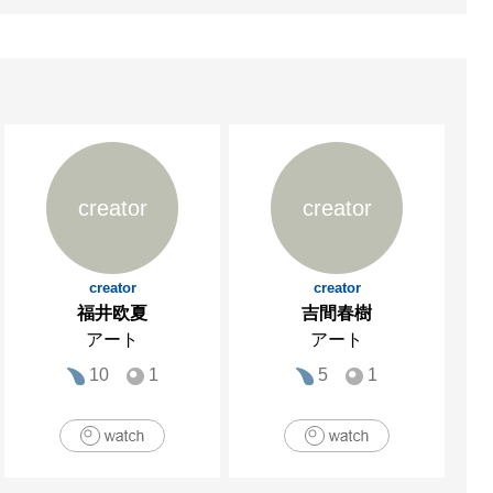
es SENS、東京

中市美術館、東京

oject Room、東京

ア

shut、ランズフード、ドイツ

水戸芸術館現代美術ギャラリー、
creator
creator
ノーバー、ドイツ

ドイツの現代アーティス
creator
creator
福井欧夏
吉間春樹
アート
アート
プカルチャー」、ジャパ
10
1
5
1
A.

RUYA」、Galerie 14-1、シ
術館、愛知
