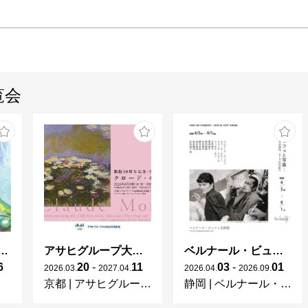
2007　「人へ」、ARATANIURANO、東京

2007　「黙」、高橋コレクション、東京

2008　「The Riverhead」、上野の森美術館ギ
2010　「SOUL UNION」、ARATANIURANO、東
覧会
2010　個展：加藤泉 日々に問う / 彫刻の森美術館 
2011　個展：はるかなる視線 / COMME des GARÇO
2012　個展：SOUL UNION DELUXE / 鹿児島
2014　個展：Galerie Perrotin / 香港、パリ

[主なグループ展]

1997　「『美』と『術』」、藍画廊、東京

2002　「Pro-Tsubo, Zeitgenassische junge Ku
ガレとドーム、アール･ヌーヴォーのガラス 水辺のやすらぎ、海の神秘」
アサヒグループ大山崎山荘美術館 開館30周年記念展「没後100年 クロード・モネ」
ベルナール・ビュフェと写真 ーカメラがとらえたビュフェとその時代、そして21 世紀へ
Theodor-Zink-Museum、カイザースラウテルン
6
20
-
11
03
-
01
2026
.
03
.
2027
.
04
.
2026
.
04
.
2026
.
09
.
2002　「VOCA展2002」、上野の森美術館（
京都
|
アサヒグループ大山崎山荘美術館
静岡
|
ベルナール・ビュフェ美術館
選）、東京
