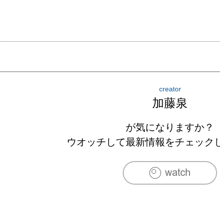
2000　23GALLERY、東京

2001　「クリテリオム46　加藤泉」、水戸芸
室、茨城

2001　Murata & Friends、ベルリン、ドイツ

2001　「新世代への視点」、藍画廊、東京

2001　「加藤泉 展1995-99」、23GALLERY、東京
creator
2002　ガレリアキマイラ、東京

加藤泉
2003　藍画廊、東京

2003　「Drawings 1996-2003」、23GALLERY
が気になりますか？
2004　「αＭプロジェクトVol.5」（キュレータ
ウオッチして最新情報をチェック
art space kimura、東京

2004　Murata & Friends、ベルリン、ドイツ

2005　加藤泉 展「裸の人」、SCAI THE BATHH
2005　Galleria Astuni、ピエトロサンタ、イタリア
2006　Murata & Friends、ベルリン、ドイツ
