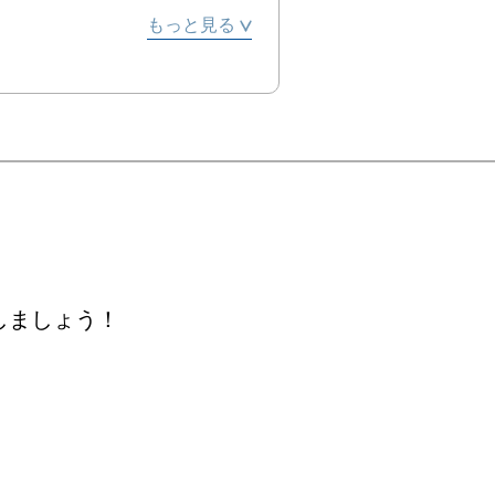
もっと見る
術館現代美術ギャラリー第9


、東京

ー：児島やよい）　ASK? 
しましょう！
OUSE、東京


