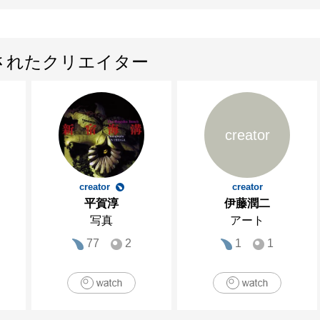
2002　「Four Emerging Artists」、Theatres d
2003　「ゾーン—不穏な時代の透視者たち」、府
2003　「第一回魔術的芸術展 マジック・ルーム」、Pr
されたクリエイター
2004　Galleria Astuni、ピエトロサンタ、 イタリ
2004　「Pro Tsubo」、Neue Galerie Land
2004　「孤独な惑星—lonely planet」、
creator
茨城

2004　「Body」、Galerie Robert Dress、ハ
2005　「グローバル・プレイヤーズー日本と
creator
creator
平賀淳
伊藤潤二
ト」、BankART1929、横浜

写真
アート
2005　「リトルボーイ：爆発する日本のポッ
77
2
1
1
ン・ソサエティー・ギャラリー、ニューヨーク、U.S.
2005　「Izumi KATO, Junya SATO, Yuken TE
ュトゥットガルト、ドイツ

2006　「内なるこどもーThe Child」、豊田市美