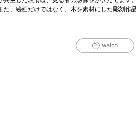
また、絵画だけではなく、木を素材にした彫刻作
れた木肌からは、より強いエネルギーや生命力の
す。また、近年ではソフトビニール素材による彫
でいます。