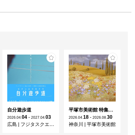
ャラリー、東京

京

/ 	神奈川

NS Six / 大阪

県霧島アートの森 / 鹿児島

nst aus Japan」、
自分遊歩道
平塚市美術館 特集展 花の表現、その多様性／特別展示 新収蔵品展
、ドイツ

04
-
03
18
-
30
2026
.
04
.
2027
.
04
.
2026
.
04
.
2026
.
08
.
20
水戸芸術館・窪田研二
広島
|
フジタスクエアまるくる大野
神奈川
|
平塚市美術館
京