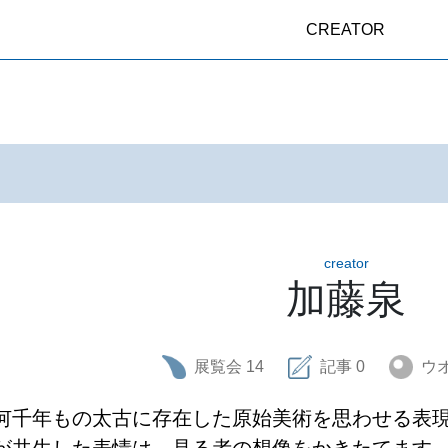
CREATOR
creator
加藤泉
展覧会
14
記事
0
ウ
何千年もの太古に存在した原始美術を思わせる表
が共生した表情は、見る者の想像をかきたてます。