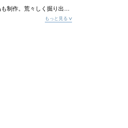
品も制作。荒々しく掘り出さ
ある現実世界へ導いてくれま
もっと見る
刻制作にも精力的に取り組ん