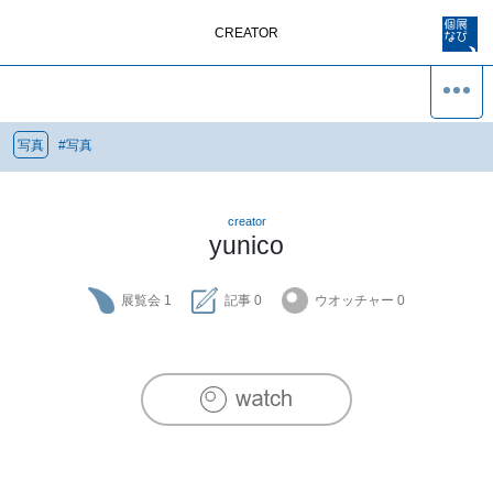
CREATOR
写真
#
写真
creator
yunico
展覧会
1
記事
0
ウオッチャー
0