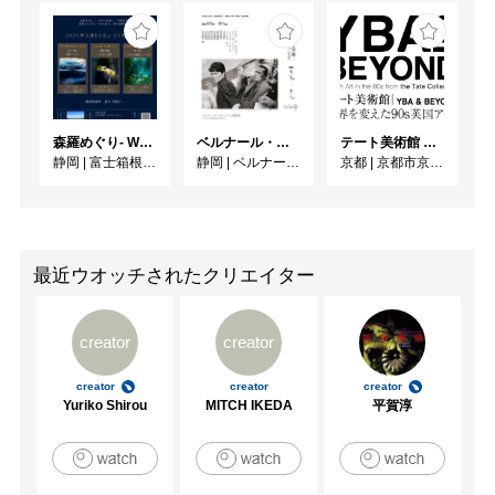
森羅めぐり- Wandering in Shinra -
ベルナール・ビュフェと写真 ーカメラがとらえたビュフェとその時代、そして21 世紀へ
テート美術館 ― YBA & BEYOND 世界を変えた90s英国アート
静岡
|
富士箱根カントリークラブ
静岡
|
ベルナール・ビュフェ美術館
京都
|
京都市京セラ美術館
最近ウオッチされたクリエイター
creator
creator
creator
creator
creator
Yuriko Shirou
MITCH IKEDA
平賀淳