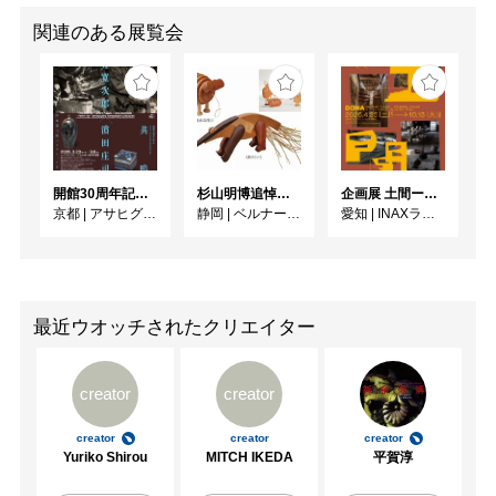
関連のある展覧会
開館30周年記念 山本爲三郎・河井寬次郎没後60年記念 「共鳴 河井寬次郎 × 濱田庄司 ー山本爲三郎コレクションより」
杉山明博追悼展 木とわたし―木工の妙技と美術教育
企画展 土間ーつくって、つかって、再発見ー
京都
|
アサヒグループ大山崎山荘美術館
静岡
|
ベルナール・ビュフェ美術館
愛知
|
INAXライブミュージアム
最近ウオッチされたクリエイター
creator
creator
creator
creator
creator
Yuriko Shirou
MITCH IKEDA
平賀淳