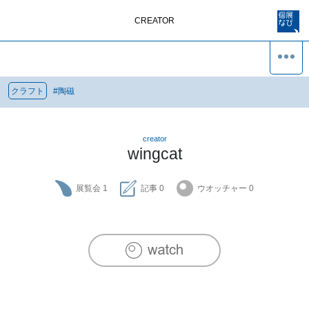
CREATOR
クラフト
#
陶磁
creator
wingcat
展覧会
1
記事
0
ウオッチャー
0