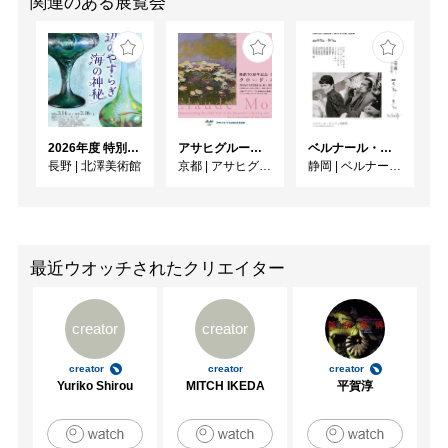
関連のある展覧会
2026年度 特別展「ガレとドーム、アール･ヌーヴォーのガラス 水辺のやすらぎ、海の神秘」
アサヒグループ大山崎山荘美術館 開館30周年記念展「没後100年 クロード・モネ」
ベルナール・ビュフェと写真 ーカメラがとらえたビュフェとその時代、そして21 世紀へ
長野
|
北澤美術館
京都
|
アサヒグループ大山崎山荘美術館
静岡
|
ベルナール・ビュフェ美術館
最近ウオッチされたクリエイター
creator
creator
creator
creator
creator
Yuriko Shirou
MITCH IKEDA
平賀淳