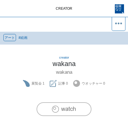
CREATOR
アート
#
絵画
creator
wakana
wakana
展覧会
1
記事
0
ウオッチャー
0