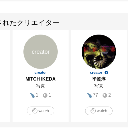
されたクリエイター
creator
creator
creator
MITCH IKEDA
平賀淳
写真
写真
1
1
77
2