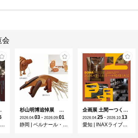
覧会
 × 濱田庄司 ー山本爲三郎コレクションより」
杉山明博追悼展 木とわたし―木工の妙技と美術教育
企画展 土間ーつくって、つかって、再発見ー
6
03
-
01
25
-
13
2026
.
04
.
2026
.
09
.
2026
.
04
.
2026
.
10
.
静岡
|
ベルナール・ビュフェ美術館
愛知
|
INAXライブミュージアム