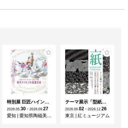
特別展 巨匠ハインツ・ヴェルナーの描いた物語（メルヘン） ー現代マイセンの磁器芸術ー
テーマ展示「型紙 KATAGAMI Collection」
30
-
27
02
-
26
2026
.
05
.
2026
.
09
.
2026
.
06
.
2026
.
12
.
20
愛知
|
愛知県陶磁美術館
東京
|
紅ミュージアム
宮