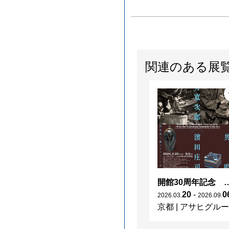
関連のある展
開館30周年記念 山本爲三郎・河井寬次郎没後60年記念 「共鳴 河井寬次郎
20
-
0
2026
.
03
.
2026
.
09
.
京都
|
アサヒグループ大山崎山荘美術館