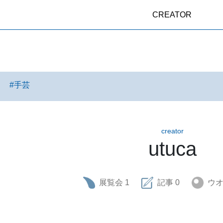
CREATOR
ト
#
手芸
creator
utuca
展覧会
1
記事
0
ウ