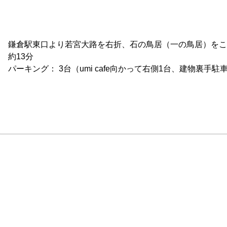
鎌倉駅東口より若宮大路を右折、石の鳥居（一の鳥居）を
約13分

パーキング： 3台（umi cafe向かって右側1台、建物裏手駐