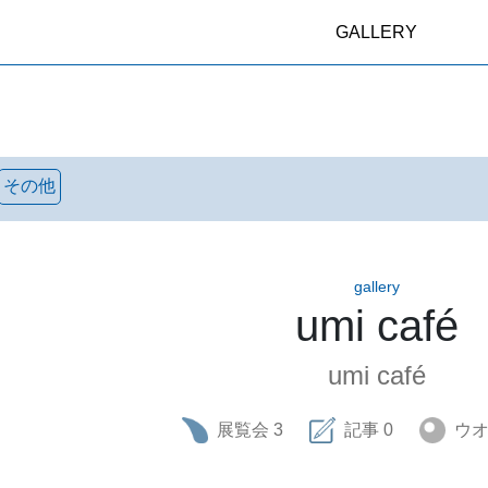
GALLERY
その他
gallery
umi café
umi café
展覧会
3
記事
0
ウ