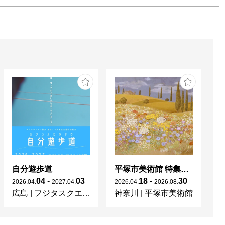
自分遊歩道
平塚市美術館 特集展 花の表現、その多様性／特別展示 新収蔵品展
04
-
03
18
-
30
2026
.
04
.
2027
.
04
.
2026
.
04
.
2026
.
08
.
20
広島
|
フジタスクエアまるくる大野
神奈川
|
平塚市美術館
京