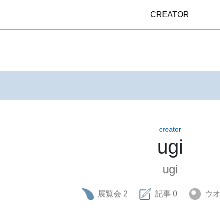
CREATOR
creator
ugi
ugi
展覧会
2
記事
0
ウ