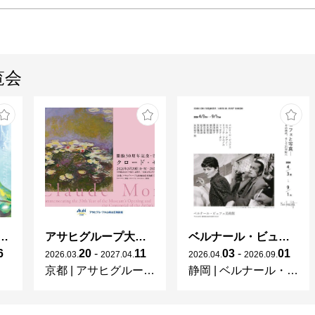
覧会
ガレとドーム、アール･ヌーヴォーのガラス 水辺のやすらぎ、海の神秘」
アサヒグループ大山崎山荘美術館 開館30周年記念展「没後100年 クロード・モネ」
ベルナール・ビュフェと写真 ーカメラがとらえたビュフェとその時代、そして21 世紀へ
6
20
-
11
03
-
01
2026
.
03
.
2027
.
04
.
2026
.
04
.
2026
.
09
.
京都
|
アサヒグループ大山崎山荘美術館
静岡
|
ベルナール・ビュフェ美術館