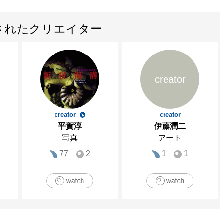
されたクリエイター
creator
creator
creator
平賀淳
伊藤潤二
写真
アート
77
2
1
1