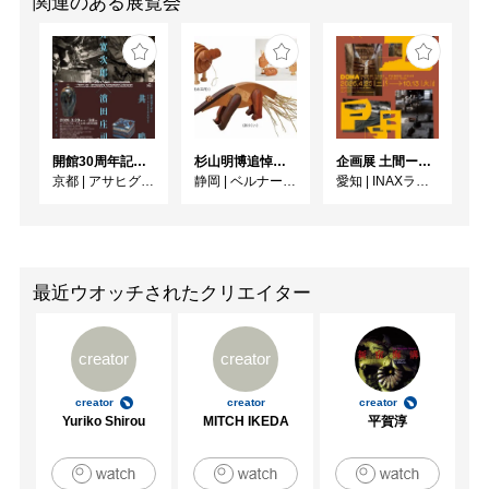
関連のある展覧会
開館30周年記念 山本爲三郎・河井寬次郎没後60年記念 「共鳴 河井寬次郎 × 濱田庄司 ー山本爲三郎コレクションより」
杉山明博追悼展 木とわたし―木工の妙技と美術教育
企画展 土間ーつくって、つかって、再発見ー
京都
|
アサヒグループ大山崎山荘美術館
静岡
|
ベルナール・ビュフェ美術館
愛知
|
INAXライブミュージアム
最近ウオッチされたクリエイター
creator
creator
creator
creator
creator
Yuriko Shirou
MITCH IKEDA
平賀淳