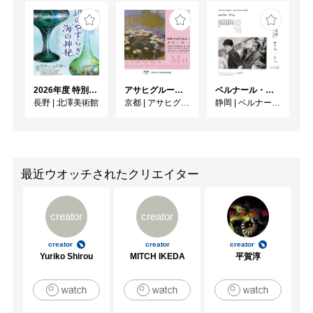
2026年度 特別展「ガレとドーム、アール･ヌーヴォーのガラス 水辺のやすらぎ、海の神秘」
アサヒグループ大山崎山荘美術館 開館30周年記念展「没後100年 クロード・モネ」
ベルナール・ビュフェと写真 ーカメラがとらえたビュフェとその時代、そして21 世紀へ
長野
|
北澤美術館
京都
|
アサヒグループ大山崎山荘美術館
静岡
|
ベルナール・ビュフェ美術館
最近ウオッチされたクリエイター
creator
creator
creator
creator
creator
Yuriko Shirou
MITCH IKEDA
平賀淳