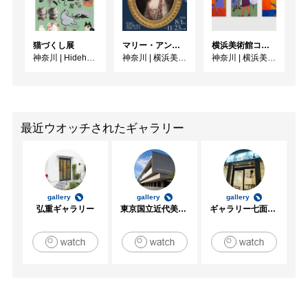
猫づくし展
マリー・アントワネット・スタイル
横浜美術館コレクション展 海をこえてゆく彼女
神奈川
|
Hideharu Fukasaku Gallery & Museum(FEI ART MUSEUM YOKOHAMA)
神奈川
|
横浜美術館
神奈川
|
横浜美術館
最近ウオッチされたギャラリー
gallery
gallery
gallery
弘重ギャラリー
東京国立近代美術館
ギャラリー七面坂途中