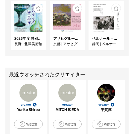
2026年度 特別展「ガレとドーム、アール･ヌーヴォーのガラス 水辺のやすらぎ、海の神秘」
アサヒグループ大山崎山荘美術館 開館30周年記念展「没後100年 クロード・モネ」
ベルナール・ビュフェと写真 ーカメラがとらえたビュフェとその時代、そして21 世紀へ
長野
|
北澤美術館
京都
|
アサヒグループ大山崎山荘美術館
静岡
|
ベルナール・ビュフェ美術館
最近ウオッチされたクリエイター
creator
creator
creator
creator
creator
Yuriko Shirou
MITCH IKEDA
平賀淳