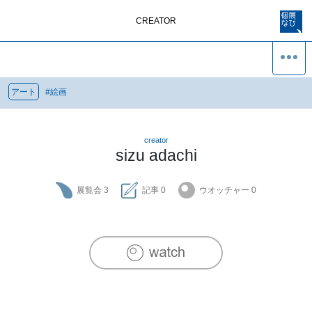
CREATOR
アート
#
絵画
creator
sizu adachi
展覧会
3
記事
0
ウオッチャー
0