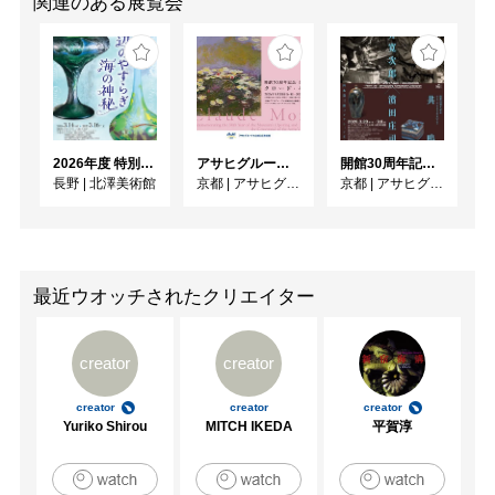
関連のある展覧会
2026年度 特別展「ガレとドーム、アール･ヌーヴォーのガラス 水辺のやすらぎ、海の神秘」
アサヒグループ大山崎山荘美術館 開館30周年記念展「没後100年 クロード・モネ」
開館30周年記念 山本爲三郎・河井寬次郎没後60年記念 「共鳴 河井寬次郎 × 濱田庄司 ー山本爲三郎コレクションより」
長野
|
北澤美術館
京都
|
アサヒグループ大山崎山荘美術館
京都
|
アサヒグループ大山崎山荘美術館
最近ウオッチされたクリエイター
creator
creator
creator
creator
creator
Yuriko Shirou
MITCH IKEDA
平賀淳