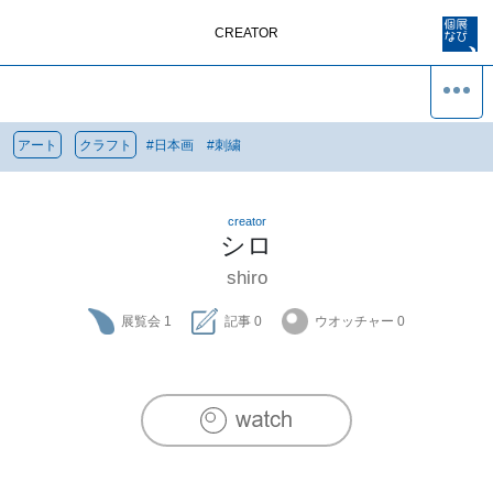
CREATOR
アート
クラフト
#
日本画
#
刺繍
creator
シロ
shiro
展覧会
1
記事
0
ウオッチャー
0