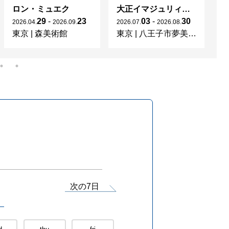
ロン・ミュエク
大正イマジュリィの世界
29
-
23
03
-
30
2026
.
04
.
2026
.
09
.
2026
.
07
.
2026
.
08
.
20
東京
|
森美術館
東京
|
八王子市夢美術館
新
次の7日