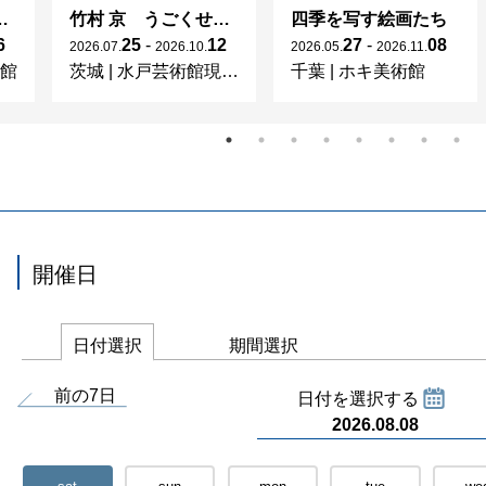
 特別展「空海と真言の名宝」
竹村 京 うごくせかい
四季を写す絵画たち
6
25
-
12
27
-
08
2026
.
07
.
2026
.
10
.
2026
.
05
.
2026
.
11
.
館
茨城
|
水戸芸術館現代美術ギャラリー
千葉
|
ホキ美術館
開催日
日付選択
期間選択
前の7日
日付を選択する