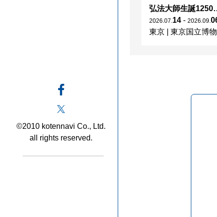
北田瑞絵「不滅の星」
こどもとおとなの自由研究 もようわくわく²
弘法大師生誕1250年記念
09
03
-
23
14
-
0
6
.
08
.
2026
.
07
.
2026
.
09
.
2026
.
07
.
2026
.
09
.
afe AQUA
石川
|
国立工芸館
東京
|
東京国立博物
©2010 kotennavi Co., Ltd.
all rights reserved.