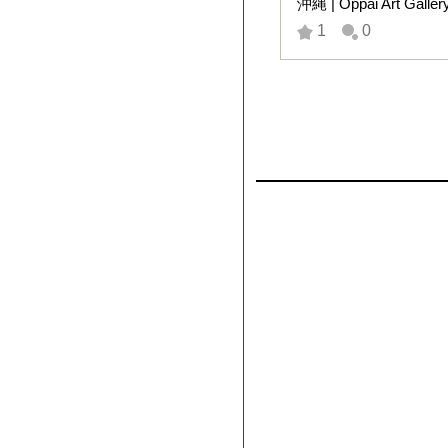
沖縄
|
Oppai Art Galler
1
0