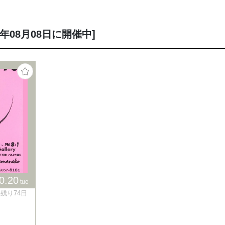
年08月08日に開催中]
0
.
20
tue
01 残り74日