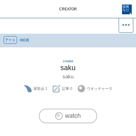
CREATOR
アート
#
絵画
creator
saku
saku
展覧会
1
記事
0
ウオッチャー
0