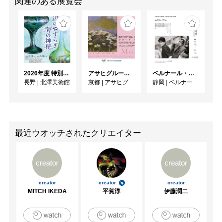
関連のある展覧会
2026年度 特別展「ガレとドーム、アール･ヌーヴォーのガラス 水辺のやすらぎ、海の神秘」
アサヒグループ大山崎山荘美術館 開館30周年記念展「没後100年 クロード・モネ」
ベルナール・ビュフェと写真 ーカメラがとらえたビュフェとその時代、そして21 世紀へ
長野
|
北澤美術館
京都
|
アサヒグループ大山崎山荘美術館
静岡
|
ベルナール・ビュフェ美術館
最近ウオッチされたクリエイター
creator
creator
creator
creator
creator
MITCH IKEDA
平賀淳
伊藤潤二