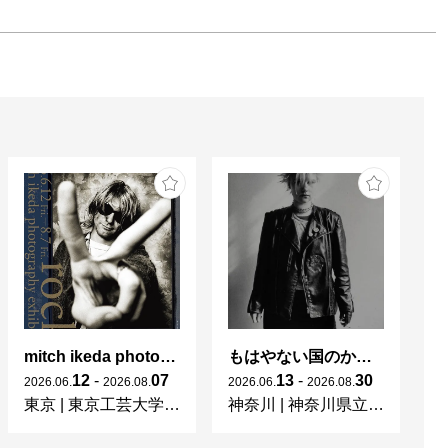
mitch ikeda photography exhibition「rocks」
もはやない国のかつてない光 東ドイツの女性写真家たち
杉
12
-
07
13
-
30
2026
.
06
.
2026
.
08
.
2026
.
06
.
2026
.
08
.
20
東京
|
東京工芸大学 写大ギャラリー
神奈川
|
神奈川県立近代美術館 葉山
東