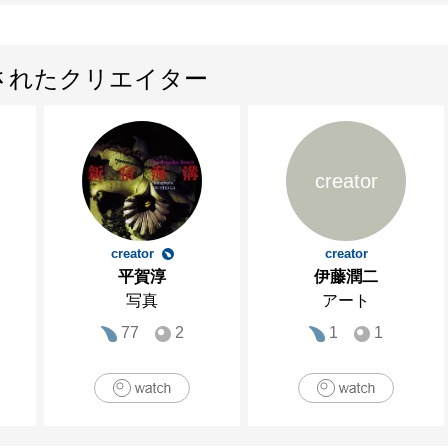
されたクリエイター
creator
creator
creator
平賀淳
伊藤潤二
写真
アート
77
2
1
1