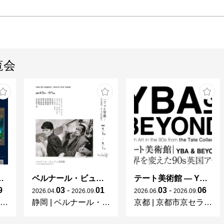
覧会
ng in Shinra -
ベルナール・ビュフェと写真 ーカメラがとらえたビュフェとその時代、そして21 世紀へ
テート美術館 ― YBA & BEYOND 世界を変えた90s英国アート
9
03
-
01
03
-
06
2026
.
04
.
2026
.
09
.
2026
.
06
.
2026
.
09
.
静岡
|
ベルナール・ビュフェ美術館
京都
|
京都市京セラ美術館