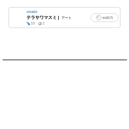
creator
テラサワマスミ
|
アート
10
2