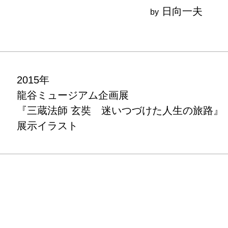
日向一夫
by
2015年

龍谷ミュージアム企画展

『三蔵法師 玄奘　迷いつづけた人生の旅路』

展示イラスト