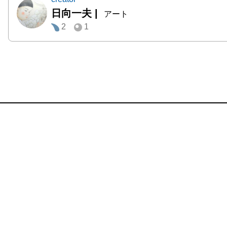
日向一夫
|
アート
2
1