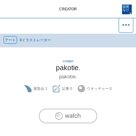
CREATOR
アート
#
イラストレーター
creator
pakotie.
pakotie.
展覧会
1
記事
0
ウオッチャー
0