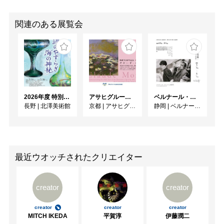
関連のある展覧会
2026年度 特別展「ガレとドーム、アール･ヌーヴォーのガラス 水辺のやすらぎ、海の神秘」
アサヒグループ大山崎山荘美術館 開館30周年記念展「没後100年 クロード・モネ」
ベルナール・ビュフェと写真 ーカメラがとらえたビュフェとその時代、そして21 世紀へ
長野
|
北澤美術館
京都
|
アサヒグループ大山崎山荘美術館
静岡
|
ベルナール・ビュフェ美術館
最近ウオッチされたクリエイター
creator
creator
creator
creator
creator
MITCH IKEDA
平賀淳
伊藤潤二