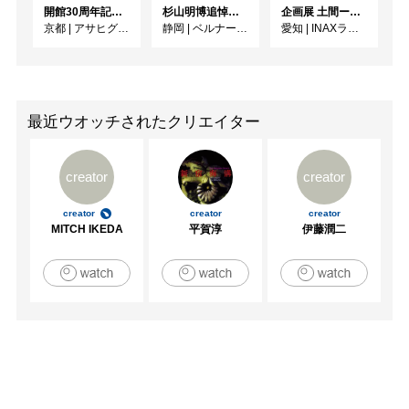
開館30周年記念 山本爲三郎・河井寬次郎没後60年記念 「共鳴 河井寬次郎 × 濱田庄司 ー山本爲三郎コレクションより」
杉山明博追悼展 木とわたし―木工の妙技と美術教育
企画展 土間ーつくって、つかって、再発見ー
京都
|
アサヒグループ大山崎山荘美術館
静岡
|
ベルナール・ビュフェ美術館
愛知
|
INAXライブミュージアム
最近ウオッチされたクリエイター
creator
creator
creator
creator
creator
MITCH IKEDA
平賀淳
伊藤潤二