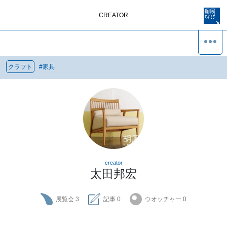
CREATOR
クラフト
#
家具
creator
太田邦宏
展覧会
3
記事
0
ウオッチャー
0