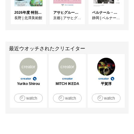
2026年度 特別展「ガレとドーム、アール･ヌーヴォーのガラス 水辺のやすらぎ、海の神秘」
アサヒグループ大山崎山荘美術館 開館30周年記念展「没後100年 クロード・モネ」
ベルナール・ビュフェと写真 ーカメラがとらえたビュフェとその時代、そして21 世紀へ
長野
|
北澤美術館
京都
|
アサヒグループ大山崎山荘美術館
静岡
|
ベルナール・ビュフェ美術館
最近ウオッチされたクリエイター
creator
creator
creator
creator
creator
Yuriko Shirou
MITCH IKEDA
平賀淳