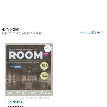
exhibition
すべての展覧会
開催中&これから開催の展覧会
09
.
22
-
10
.
04
2026
2026
これから開催 44日後に開催
exhibition