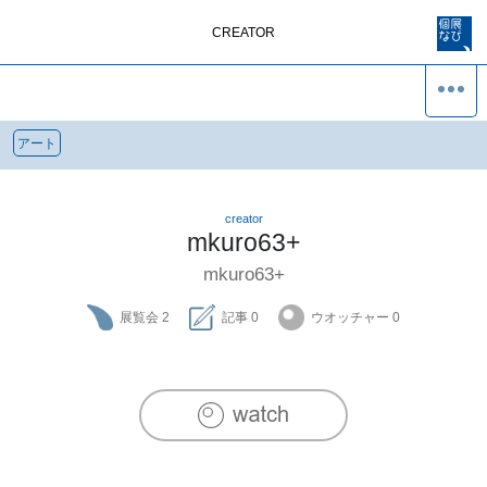
CREATOR
アート
creator
mkuro63+
mkuro63+
展覧会
2
記事
0
ウオッチャー
0