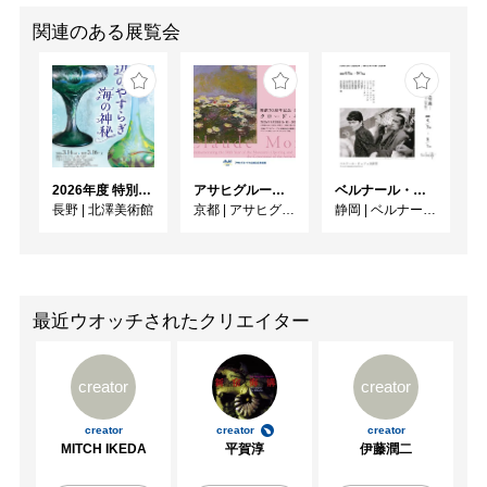
関連のある展覧会
2026年度 特別展「ガレとドーム、アール･ヌーヴォーのガラス 水辺のやすらぎ、海の神秘」
アサヒグループ大山崎山荘美術館 開館30周年記念展「没後100年 クロード・モネ」
ベルナール・ビュフェと写真 ーカメラがとらえたビュフェとその時代、そして21 世紀へ
長野
|
北澤美術館
京都
|
アサヒグループ大山崎山荘美術館
静岡
|
ベルナール・ビュフェ美術館
最近ウオッチされたクリエイター
creator
creator
creator
creator
creator
MITCH IKEDA
平賀淳
伊藤潤二