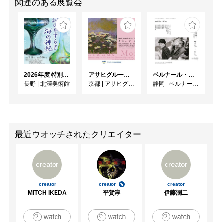
関連のある展覧会
2026年度 特別展「ガレとドーム、アール･ヌーヴォーのガラス 水辺のやすらぎ、海の神秘」
アサヒグループ大山崎山荘美術館 開館30周年記念展「没後100年 クロード・モネ」
ベルナール・ビュフェと写真 ーカメラがとらえたビュフェとその時代、そして21 世紀へ
長野
|
北澤美術館
京都
|
アサヒグループ大山崎山荘美術館
静岡
|
ベルナール・ビュフェ美術館
最近ウオッチされたクリエイター
creator
creator
creator
creator
creator
MITCH IKEDA
平賀淳
伊藤潤二