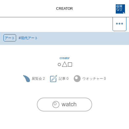
CREATOR
アート
#
現代アート
creator
○△□
展覧会
2
記事
0
ウオッチャー
0