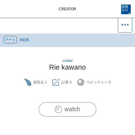
CREATOR
アート
#
絵画
creator
Rie kawano
展覧会
1
記事
0
ウオッチャー
0