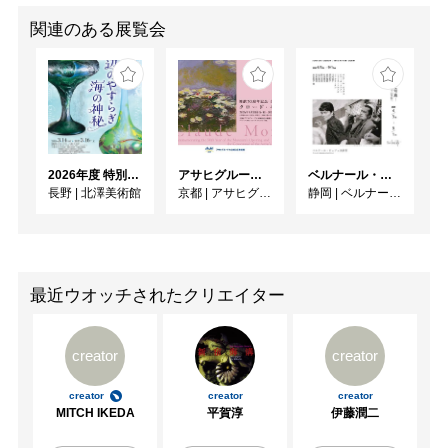
関連のある展覧会
2026年度 特別展「ガレとドーム、アール･ヌーヴォーのガラス 水辺のやすらぎ、海の神秘」
アサヒグループ大山崎山荘美術館 開館30周年記念展「没後100年 クロード・モネ」
ベルナール・ビュフェと写真 ーカメラがとらえたビュフェとその時代、そして21 世紀へ
長野
|
北澤美術館
京都
|
アサヒグループ大山崎山荘美術館
静岡
|
ベルナール・ビュフェ美術館
最近ウオッチされたクリエイター
creator
creator
creator
creator
creator
MITCH IKEDA
平賀淳
伊藤潤二