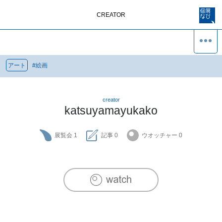
CREATOR
アート
#
絵画
creator
katsuyamayukako
展覧会
1
記事
0
ウオッチャー
0