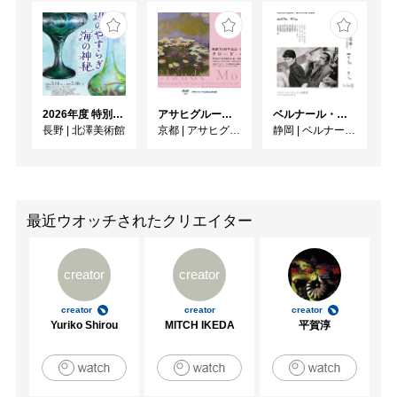
2026年度 特別展「ガレとドーム、アール･ヌーヴォーのガラス 水辺のやすらぎ、海の神秘」
アサヒグループ大山崎山荘美術館 開館30周年記念展「没後100年 クロード・モネ」
ベルナール・ビュフェと写真 ーカメラがとらえたビュフェとその時代、そして21 世紀へ
長野
|
北澤美術館
京都
|
アサヒグループ大山崎山荘美術館
静岡
|
ベルナール・ビュフェ美術館
最近ウオッチされたクリエイター
creator
creator
creator
creator
creator
Yuriko Shirou
MITCH IKEDA
平賀淳