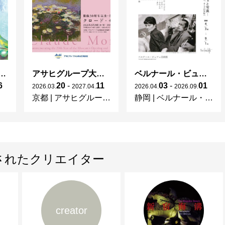
ガレとドーム、アール･ヌーヴォーのガラス 水辺のやすらぎ、海の神秘」
アサヒグループ大山崎山荘美術館 開館30周年記念展「没後100年 クロード・モネ」
ベルナール・ビュフェと写真 ーカメラがとらえたビュフェとその時代、そして21 世紀へ
6
20
-
11
03
-
01
2026
.
03
.
2027
.
04
.
2026
.
04
.
2026
.
09
.
京都
|
アサヒグループ大山崎山荘美術館
静岡
|
ベルナール・ビュフェ美術館
されたクリエイター
creator