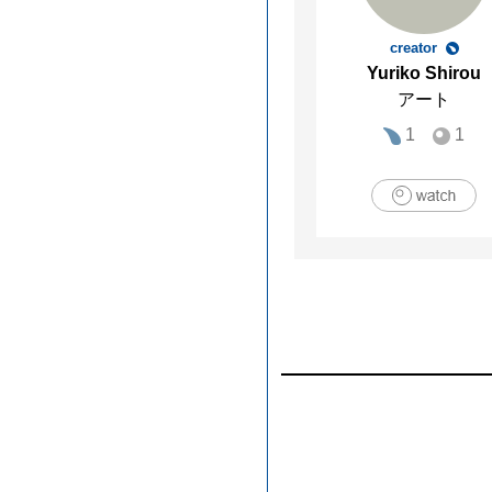
creator
Yuriko Shirou
アート
1
1