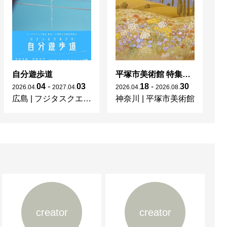
自分遊歩道
平塚市美術館 特集展 花の表現、その多様性／特別展示 新収蔵品展
04
-
03
18
-
30
2026
.
04
.
2027
.
04
.
2026
.
04
.
2026
.
08
.
20
広島
|
フジタスクエアまるくる大野
神奈川
|
平塚市美術館
京
creator
creator