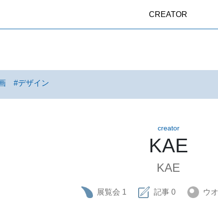
CREATOR
画
#
デザイン
creator
KAE
KAE
展覧会
1
記事
0
ウ