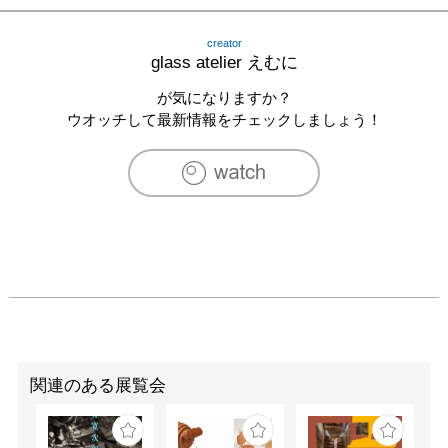
京・酢飯屋水道ギャラリー)

　　　　　企画展「福時」(東京・南青山291)

creator
　　　　　個展　「えむにのかたち〜【灯器】アカリ
glass atelier えむに
キ〜」(福井・geckocafe)

　　　　　催事企画　イベント展示　(新潟・新潟伊勢丹)

が気になりますか？
　　　　　個展　「日々の器」(石川・ギャラリーノア)

ウオッチして最新情報をチェックしましょう！
　　　　　催事企画　イベント展示　(大阪・大阪なんば
高島屋)

　　　　　企画展「珈琲さんぽの硝子展」(奈良・珈琲さ
んぽ)

　　　　　企画展「コーヒーをいっぱい楽しもう展」(福
井・ふくい工芸舍)

　　　　　企画展「夏の音」(神奈川・そらにわ)

　　　　　福井県坂井市春江町に工房を移転

2013　個展　「えむにのふたりガラス展5」(福井・クラフ
トizumi)

　　　　　企画展「花と鳥と…展」(石川・SOUQ)

　　　　　細事企画　イベント展示(大阪・高島屋)

関連のある展覧会
　　　　細事企画　イベント展示(大阪・大丸)

　　　　企画展「豊増一雄Xglass atelier えむに展」(東
京・うつわ謙心)