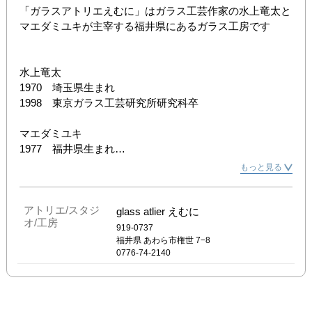
「ガラスアトリエえむに」はガラス工芸作家の水上竜太と
マエダミユキが主宰する福井県にあるガラス工房です

水上竜太

1970　埼玉県生まれ

1998　東京ガラス工芸研究所研究科卒

マエダミユキ

1977　福井県生まれ

1998　金津創作の森ガラス工房　勤務

もっと見る
2003　glass atelier えむに を福井県あわら市に設立

2003-2011　各地で個展、企画展参加　多数

アトリエ/スタジ
glass atlier えむに
オ/工房
2012　企画展「酒器展」(静岡・磐田市新造形創造館)

919-0737
　　　　　催事企画「ジャパンクラフトフェア」(新潟・
福井県
あわら市権世 7−8
0776-74-2140
伊勢丹新潟)

　　　　　企画展「おくりもの展」(岐阜・ギャラリー元
浜)

　　　　　企画展「コーヒーをたのしむうつわ展」(東