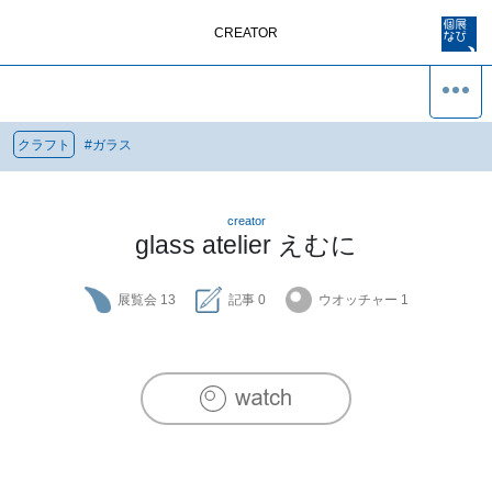
CREATOR
クラフト
#
ガラス
creator
glass atelier えむに
展覧会
13
記事
0
ウオッチャー
1