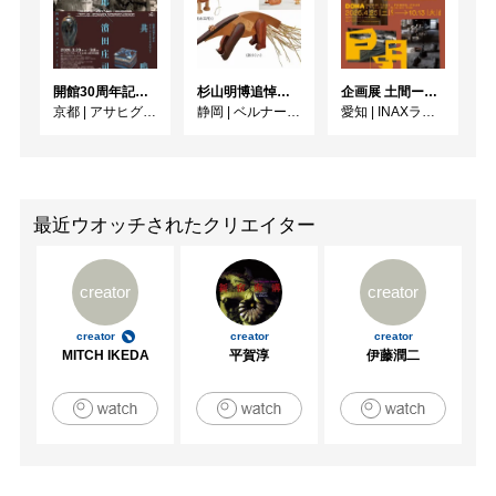
開館30周年記念 山本爲三郎・河井寬次郎没後60年記念 「共鳴 河井寬次郎 × 濱田庄司 ー山本爲三郎コレクションより」
杉山明博追悼展 木とわたし―木工の妙技と美術教育
企画展 土間ーつくって、つかって、再発見ー
京都
|
アサヒグループ大山崎山荘美術館
静岡
|
ベルナール・ビュフェ美術館
愛知
|
INAXライブミュージアム
最近ウオッチされたクリエイター
creator
creator
creator
creator
creator
MITCH IKEDA
平賀淳
伊藤潤二