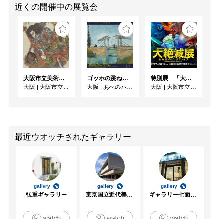
近くの開催中の展覧会
大阪市立美術館開館90周年記念特別展 「水滸伝」
ゴッホの跳ね橋と印象派の画家たち ヴァルラフ＝リヒャルツ美術館所蔵
特別展 「大絶滅展ー生命史のビッグファイブ」
大阪
|
大阪市立美術館
大阪
|
あべのハルカス美術館
大阪
|
大阪市立自然史博物館
最近ウオッチされたギャラリー
gallery
gallery
gallery
弘重ギャラリー
東京国立近代美術館
ギャラリー七面坂途中