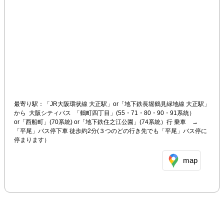
最寄り駅：「JR大阪環状線 大正駅」or「地下鉄長堀鶴見緑地線 大正駅」
から  大阪シティバス  「鶴町四丁目」(55・71・80・90・91系統）
or「西船町」(70系統) or「地下鉄住之江公園」(74系統）行 乗車　→  
「平尾」バス停下車 徒歩約2分(３つのどの行き先でも「平尾」バス停に
停まります）
map