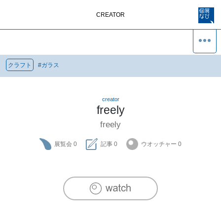
CREATOR
クラフト
#
ガラス
creator
freely
freely
展覧会
0
記事
0
ウオッチャー
0