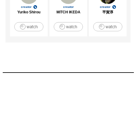
creator
creator
creator
Yuriko Shirou
MITCH IKEDA
平賀淳