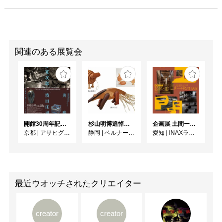
関連のある展覧会
開館30周年記念 山本爲三郎・河井寬次郎没後60年記念 「共鳴 河井寬次郎 × 濱田庄司 ー山本爲三郎コレクションより」
杉山明博追悼展 木とわたし―木工の妙技と美術教育
企画展 土間ーつくって、つかって、再発見ー
京都
|
アサヒグループ大山崎山荘美術館
静岡
|
ベルナール・ビュフェ美術館
愛知
|
INAXライブミュージアム
最近ウオッチされたクリエイター
creator
creator