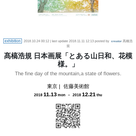
exhibition
2018.10.24 00:12
| last update
2018.11.11 12:13
posted by
髙橋浩
creator
規
髙槁浩規 日本画展「とある山日和、花模
様。」
The fine day of the mountain,a state of flowers.
東京
|
佐藤美術館
11
.
13
12
.
21
2018
mon
－
2018
thu