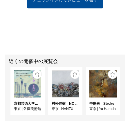
近くの開催中の展覧会
京都芸術大学通信教育課程 ゆうゆう会日本画展
村松佳樹 NO SEQUENCE
中島崇 Stroke
東京
|
佐藤美術館
東京
|
NANZUKA UNDERGROUND
東京
|
Yu Harada