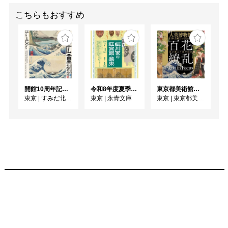
こちらもおすすめ
開館10周年記念 「北斎 広重 ふたりの富士、それぞれの富士」
令和8年度夏季展 えいえいやっとな！蔵出し！細川家の狂言面・装束
東京都美術館開館100周年記念 大英博物館日本美術コレクション 百花繚乱〜海を越えた江戸絵画
東京
|
すみだ北斎美術館
東京
|
永青文庫
東京
|
東京都美術館