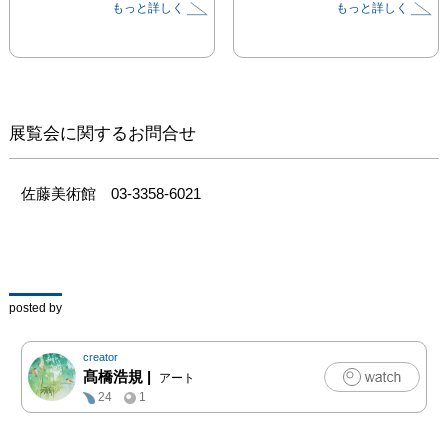
もっと詳しく
もっと詳しく
な活動をしています。

岩絵具の美しさを活かし
た硬質で透明感のある色
彩が特長となっていま
す。

本展では6mを越える作
展覧会に関するお問合せ
品を含む大作を中心に、
光のフォルムをテーマと
した作品のほか、新作の
佐藤美術館　03-3358-6021
15mを越える壁面インス
タレーションや茅乃舎の
「季節のかけ紙」原画な
どを展示します。

また、同時開催として靖
posted by
山画廊でも小品を中心に
展示します。
creator
髙橋浩規
|
アート
24
1