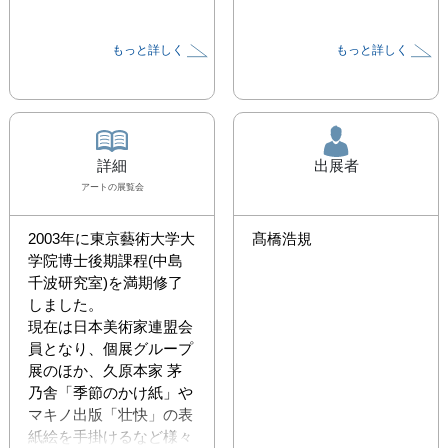
もっと詳しく
もっと詳しく
詳細
出展者
アート
の展覧会
2003年に東京藝術大学大
髙橋浩規
学院博士後期課程(中島
千波研究室)を満期修了
しました。

現在は日本美術家連盟会
員となり、個展グループ
展のほか、久原本家 茅
乃舎「季節のかけ紙」や
マキノ出版「壮快」の表
紙絵を手掛けるなど様々