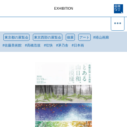
EXHIBITION
東京都の展覧会
東京西部の展覧会
個展
アート
#
靖山画廊
#
佐藤美術館
#
髙橋浩規
#
壮快
#
茅乃舎
#
日本画