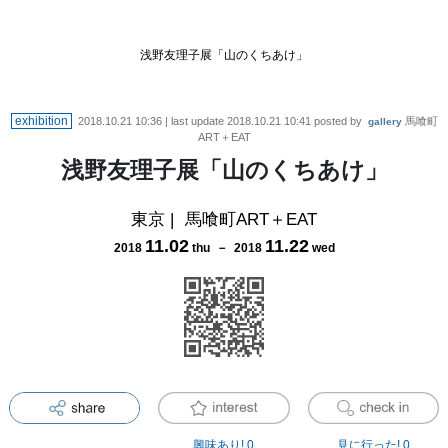
浅野友理子展「山のくちあけ」
exhibition
2018.10.21 10:36
| last update
2018.10.21 10:41
posted by
馬喰町
gallery
ART＋EAT
浅野友理子展「山のくちあけ」
東京
|
馬喰町ART＋EAT
11
.
02
11
.
22
2018
thu
－
2018
wed
興味あり!
0
見に行った!
0