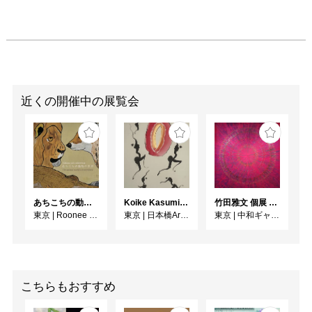
近くの開催中の展覧会
あちこちの動物の世界
Koike Kasumi Web個展 ラ・ダンス
竹田雅文 個展 －Jam Service Exhibition－
東京
|
Roonee 247 fine arts
東京
|
日本橋Art.jp
東京
|
中和ギャラリー
こちらもおすすめ