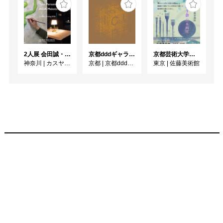
2人展 会田誠・岡田裕子
京都dddギャラリー第252回企画展 GRAPHIC CUBE –シアターポスター DNPグラフィックデザイン・アーカイブより
京都芸術大学通信教育課程 ゆうゆう会日本画展
神奈川
|
カスヤの森現代美術館
京都
|
京都dddギャラリー
東京
|
佐藤美術館