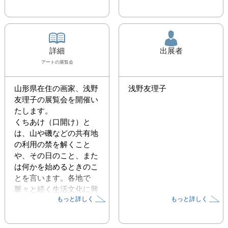
詳細
出展者
アート
の展覧会
山形県在住の画家、浅野
浅野友理子
友理子の展覧会を開催い
たします。

くちあけ（口開け）と
は、山や磯などの共有地
の利用の禁を解くこと
や、その日のこと、また
は何かを始めるときのこ
とを言います。各地で
脈々と続く生活文化に興
もっと詳しく
もっと詳しく
味を持ち、現地で取材し
た話をモチーフに制作す
る浅野は今回、韓国山間