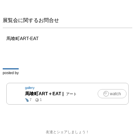
部のドングリ料理や、カ
マドで火を焚いていると
ころ、餅つきなどを描き
展覧会に関するお問合せ
ました。

描きながらふと心に浮か
んだのが「くちあけ」と
馬喰町ART-EAT
いう言葉。そのわくわく
する響きが大画面に躍動
する作品を、ぜひご高覧
下さい。
posted by
gallery
馬喰町ART＋EAT
|
アート
7
1
友達とシェアしましょう！