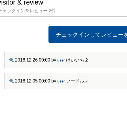
visitor & review
しいヴ
チェックイン＆レビュー
2
件
しよう
す。

　戦争
チェックインしてレビュー
題や環
機的な
今日に
2018.12.26 00:00
by
けいいち２
user
社会を
人的な
に向き
2018.12.05 00:00
by
ブードルス
user
再生を
のよう
ことが
展は、
力学と