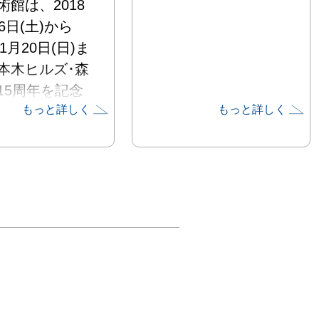
術館は、2018
6日(土)から
年1月20日(日)ま
本木ヒルズ･森
15周年を記念
もっと詳しく
もっと詳しく
｢カタストロフ
のちから展｣を
す。

本大震災やアメ
時多発テロ、リ
ショックなど世
で絶えず発生す
ストロフ。多く
ティストがこの
悲劇的な災禍を