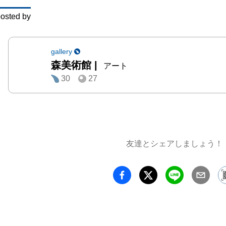
主題に
osted by
らしめ
ごうと
います
gallery
森美術館
|
点によ
アート
30
27
メディ
んじる
り、多
隠れて
たもう
友達とシェアしましょう！
たちに
こには
盾や隠
可視化
や、個