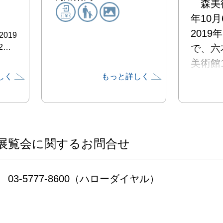
　森美
年10月
2019
019
2…
で、六
美術館
しく
もっと詳しく
して、
と美術
開催しま
　東日
リカ同
展覧会に関するお問合せ
ーマン
界各地
03-5777-8600（ハローダイヤル）
るカタ
のアー
ような