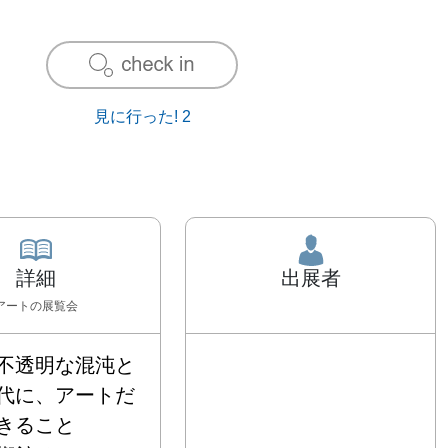
見に行った!
2
詳細
出展者
アート
の展覧会
不透明な混沌と
代に、アートだ
ること
