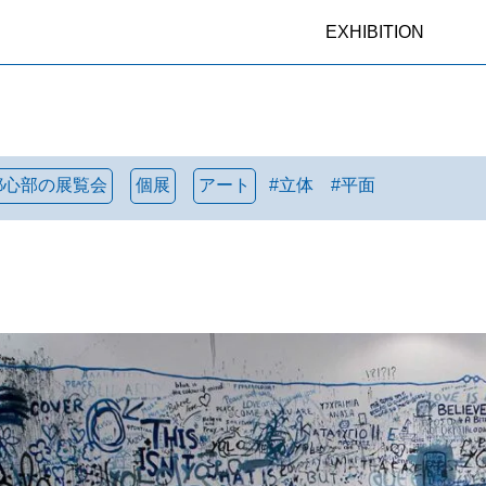
EXHIBITION
都心部の展覧会
個展
アート
#
立体
#
平面