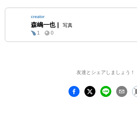
学校３
月ほど
creator
森嶋一也
|
ーマ字
写真
1
0
さんに
子の家
いた。

あれは
友達とシェアしましょう！
ろう。
で教え
ことか
ほだった
今回は
い前に