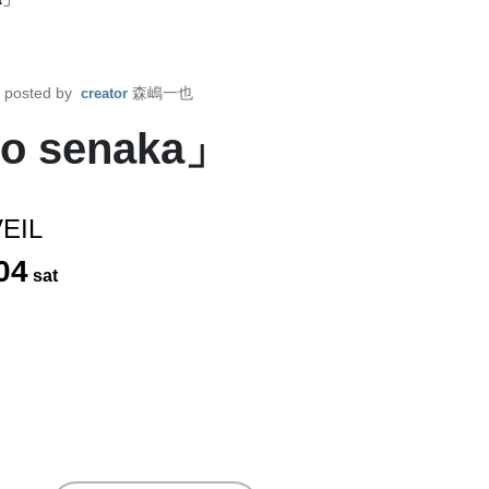
posted by
森嶋一也
creator
o senaka」
EIL
04
sat