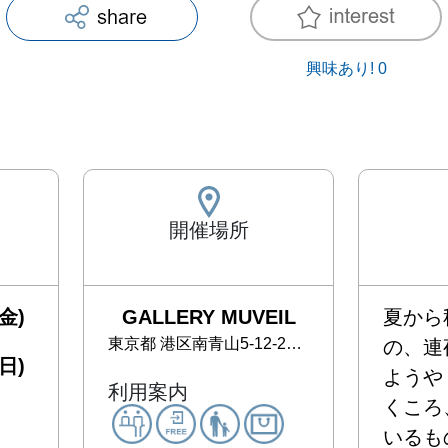
興味あり!
0
開催場所
金)
GALLERY MUVEIL
夏から
東京都
港区南青山5-12-24 シャトー東洋南青山B1F
の、連
日)
ようや
利用案内
くころ
いるも