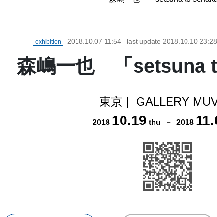
2018.10.07 11:54
| last update
2018.10.10 23:28
exhibition
森嶋一也 「setsuna t
東京
|
GALLERY MUV
10
.
19
11
.
2018
thu
－
2018