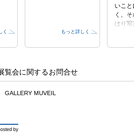
いこと
く。そ
はり写
しく
もっと詳しく
り合っ
と、あ
た。

瞬間を
もちろ
展覧会に関するお問合せ
上に、
所にい
GALLERY MUVEIL
撮れた
い。もう
だから
osted by
那と背