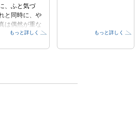
に、ふと気づ
れと同時に、や
真は偶然が重な
もっと詳しく
もっと詳しく
てできるものだ
らためて感じ
切りとることも
んだが、それ以
その時、その場
たから撮った、
事実は揺るがな
一回は無い。

タイトルは「刹
中」とした。小