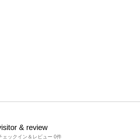
今年の
もその
も違う
す。

エディ
オリジ
鑑賞者
トのど
ら揺ら
す。 

森嶋 
visitor & review
チェックイン＆レビュー
0
件