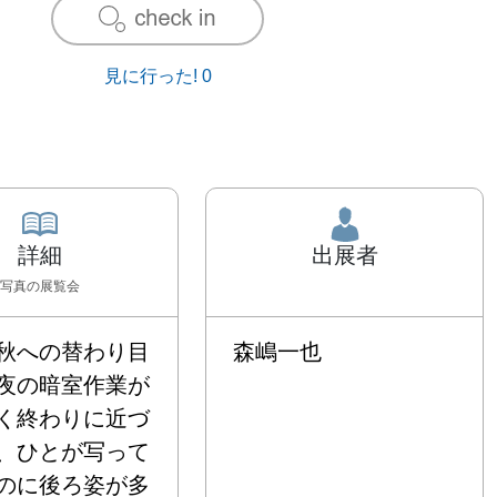
見に行った!
0
詳細
出展者
写真
の展覧会
秋への替わり目
森嶋一也
夜の暗室作業が
く終わりに近づ
、ひとが写って
のに後ろ姿が多