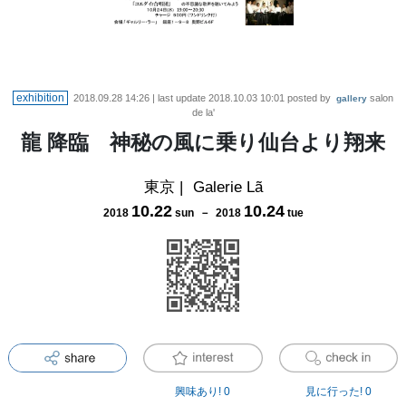
exhibition
2018.09.28 14:26
| last update
2018.10.03 10:01
posted by
salon
gallery
de la'
龍 降臨 神秘の風に乗り仙台より翔来
東京
|
Galerie Lã
10
.
22
10
.
24
2018
sun
－
2018
tue
興味あり!
0
見に行った!
0