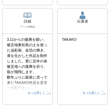
詳細
出展者
アート
の展覧会
3.11からの復興を願い、
TAKAKO
被災地東松島の土を使っ
た油彩画、金箔の輝き、
漆を生かした作品を制作
しました。更に近年の各
被災地への復興を祈り、
龍が飛翔します。

数年ぶりに銀座に戻って
来たTAKAKO作品を是非
ご高覧下さい。

もっと詳しく
もっと詳しく
▼コエダイr合唱団 ライ
ブ

2018年10月24日（水）