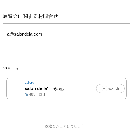
19:00〜20:30

チャージ500円 (ワンドリ
展覧会に関するお問合せ
ンク付) 

お問い合わせ

la@salondela.com
佐藤：090-1215-8137

［会期］龍 降臨

posted by
　　　　2018年10月22
日（月）14:00〜21:00

gallery
　　　　2018年10月23
salon de la'
|
その他
日（火）11:00〜21:00

485
1
　　　　2018年10月24
日（水）11:00〜21:00

　　　　コエダイr合唱
団 ライブ

友達とシェアしましょう！
　　　　2018年10月24