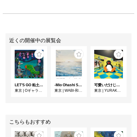
近くの開催中の展覧会
LET’S GO 粘土（クレイ）ジ−
-Mio Ohashi Solo Exhibition - 大橋 澪 作品展 -
可愛いだけじゃない！？ピングー展
東京
|
Oギャラリー
東京
|
WABI-和・美-
東京
|
YURAKUCHO MUSEUM（有楽町ミュージアム）
こちらもおすすめ