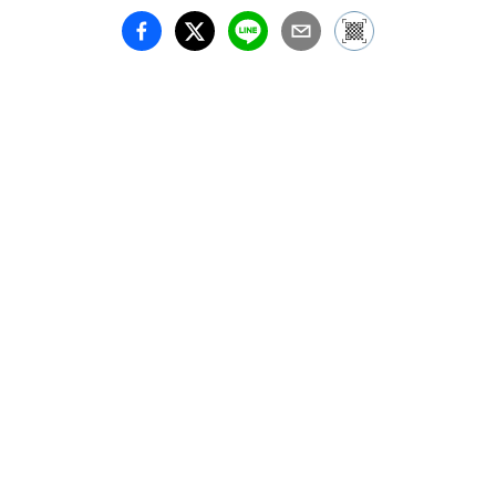
日（水）19:00〜20:30

［会場］Galerie Lã（ギ
ャルリーラー）

　　　　東京都中央区銀
座1-9-8 奥野ビル601

　　　　03-6228-6108

la@salondela.com

http://www.salondela.com

［アクセス］東京メトロ
有楽町線「銀座一丁目」
駅 10番出口より徒歩1分