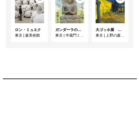
ロン・ミュエク
ガンダーラの仏像と仏伝ー釈尊のすがたー
大ゴッホ展 夜のカフェテラス
東京
|
森美術館
東京
|
半蔵門ミュージアム
東京
|
上野の森美術館