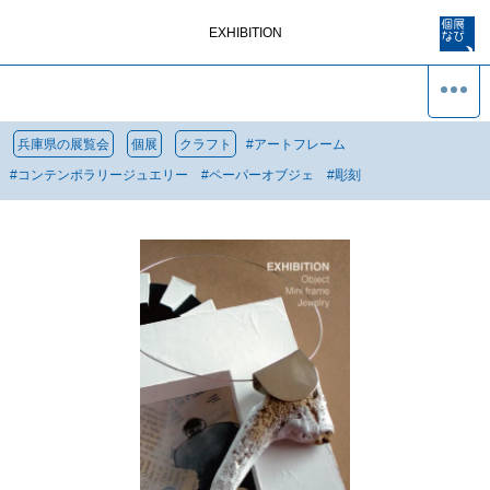
EXHIBITION
兵庫県の展覧会
個展
クラフト
#
アートフレーム
#
コンテンポラリージュエリー
#
ペーパーオブジェ
#
彫刻