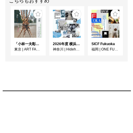
こちらもおすすめ
「小林一夫彫刻展 木のイノチ 石のアソビ」
2026年度 横浜美術大学 助手・副手展
SICF Fukuoka
東京
|
ART FACTORY城南島
神奈川
|
Hideharu Fukasaku Gallery & Museum(FEI ART MUSEUM YOKOHAMA)
福岡
|
ONE FUKUOKA BLDG. ６階 カンファレンスホール