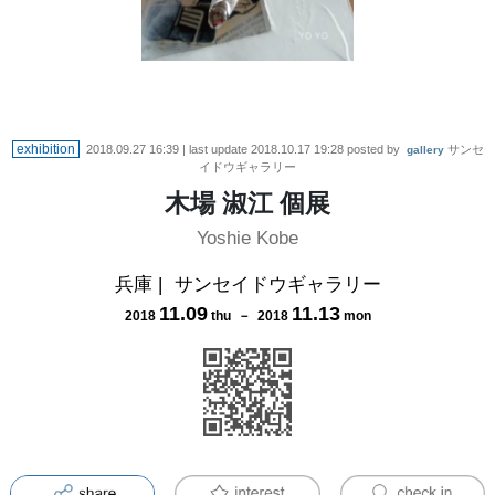
exhibition
2018.09.27 16:39
| last update
2018.10.17 19:28
posted by
サンセ
gallery
イドウギャラリー
木場 淑江 個展
Yoshie Kobe
兵庫
|
サンセイドウギャラリー
11
.
09
11
.
13
2018
thu
－
2018
mon