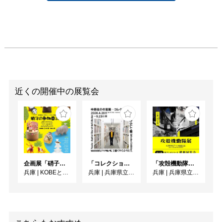
近くの開催中の展覧会
企画展「硝子の動物園 2026」
「コレクション展Ⅰ 中原佑介の言葉－コレクションを見るあたらしい眼」
「攻殻機動隊展Ghost and the Shell」関西巡回展
兵庫
|
KOBEとんぼ玉ミュージアム
兵庫
|
兵庫県立美術館
兵庫
|
兵庫県立美術館