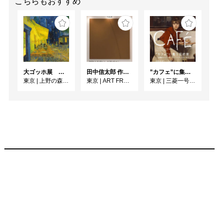
こちらもおすすめ
大ゴッホ展 夜のカフェテラス
田中信太郎 作品展
”カフェ”に集う芸術家 ー印象派からゴッホ、ロートレック、ピカソまで
東京
|
上野の森美術館
東京
|
ART FRONT GALLERY
東京
|
三菱一号館美術館