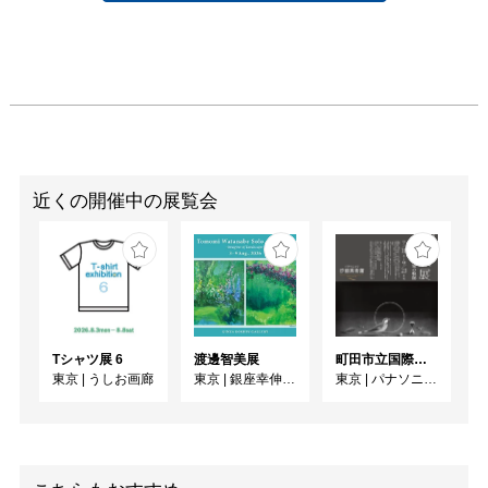
近くの開催中の展覧会
Tシャツ展 6
渡邊智美展
町田市立国際版画美術館所蔵 長谷川潔展 ーパリに生きた銅版画家の軌跡
東京
|
うしお画廊
東京
|
銀座幸伸ギャラリー
東京
|
パナソニック汐留美術館