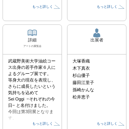
もっと詳しく
もっと詳しく
詳細
出展者
アート
の展覧会
武蔵野美術大学油絵コー
大塚香織
ス出身の若手作家６人に
木下真衣
よるグループ展です。

杉山優子
等身大の現在を表現し、
藤田江里子
さらに成長したいという
孫崎かんな
気持ちを込めて

松井恵子
Sei Oggi  −それぞれの今
日− と名付けました。

今回は第3回展となりま
す。
もっと詳しく
もっと詳しく