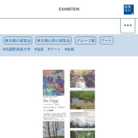
EXHIBITION
東京都の展覧会
東京都心部の展覧会
グループ展
アート
#
武蔵野美術大学
#
油彩
#
アート
#
絵画