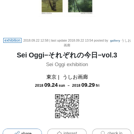
exhibition
2018.09.22 12:58
| last update
2018.09.22 13:54
posted by
うしお
gallery
画廊
Sei Oggi−それぞれの今日−vol.3
Sei Oggi exhibition
東京
|
うしお画廊
09
.
24
09
.
29
2018
sun
－
2018
fri