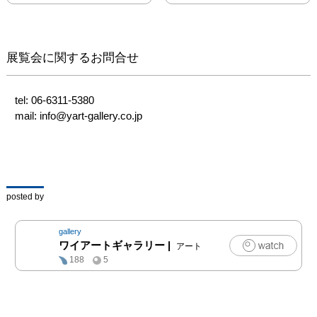
技法を使い分け、どこの
範疇にも入らないオリジ
ナリティーをもった

作品によって今回も新境
展覧会に関するお問合せ
地を開いています。

tel: 06-6311-5380

mail: info@yart-gallery.co.jp
イメージの永劫回帰　
Ⅱ　— 刻線の幻影 —

刻む。彫る。 太古の時
代から人は硬い物質に何
posted by
かを刻み始めた。

鋼を手にする事で刻む技
gallery
術は、その精神をさらに
ワイアートギャラリー
|
アート
深遠なる世界へと昇華さ
188
5
せる。

瞬時にあらゆるものを視
覚化できる現代におい
て、ビュランで木口面に