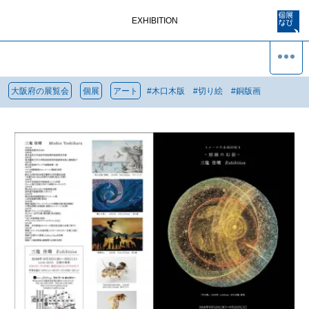
EXHIBITION
大阪府の展覧会
個展
アート
#
木口木版
#
切り絵
#
銅版画