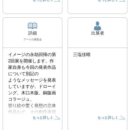
詳細
出展者
アート
の展覧会
イメージの永劫回帰の第
三塩佳晴
2回展を開催します。作
家自身も今回の発表作品
について別記の

ようなメッセージを発表
していますが、ドローイ
ング、木口木版、銅版画   
コラージュ、

切り絵や驚く発想の立体
作品など、その創作表現
もっと詳しく
もっと詳しく
は多岐にわたります。

表現したい内容によって