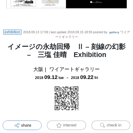
exhibition
2018.09.13 17:09
| last update
2018.09.15 18:55
posted by
ワイア
gallery
ートギャラリー
イメージの永劫回帰 Ⅱ – 刻線の幻影
– 三塩 佳晴 Exhibition
大阪
|
ワイアートギャラリー
09
.
12
09
.
22
2018
tue
－
2018
fri