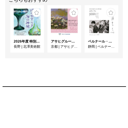
2026年度 特別展「ガレとドーム、アール･ヌーヴォーのガラス 水辺のやすらぎ、海の神秘」
アサヒグループ大山崎山荘美術館 開館30周年記念展「没後100年 クロード・モネ」
ベルナール・ビュフェと写真 ーカメラがとらえたビュフェとその時代、そして21 世紀へ
長野
|
北澤美術館
京都
|
アサヒグループ大山崎山荘美術館
静岡
|
ベルナール・ビュフェ美術館