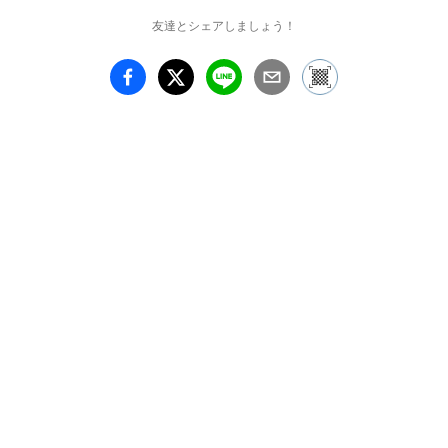
彫り込む

友達とシェアしましょう！
ことで成立する木口木版
画は本能的な感覚の覚醒
であり、素材と宇宙の融
合を

確かに実感できる表現で
ある。

10cm程度の硬くしまっ
た黄楊や椿の木口。その
50年～100年かけて成長
した

年輪は、もの言わぬ孤独
な歳月の結晶そのもの
だ。そこに見える森羅万
象という

宇宙を、速く、鋭く、幻
影を逃がさぬよう刻み描
きたいと願っている。　
