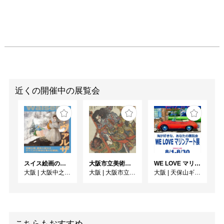
近くの開催中の展覧会
スイス絵画の異才 カール‧ヴァルザー
大阪市立美術館開館90周年記念特別展 「水滸伝」
WE LOVE マリンアート展 ～海の絵で癒されよう～
大阪
|
大阪中之島美術館
大阪
|
大阪市立美術館
大阪
|
天保山ギャラリー
こちらもおすすめ