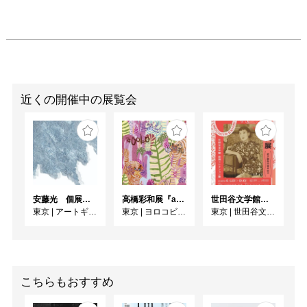
近くの開催中の展覧会
安藤光 個展『ドローイング細密画展2026』
高橋彩和展『asobo』
世田谷文学館コレクション展 没後30年 宇野千代展
東京
|
アートギャラリー絵の具箱
東京
|
ヨロコビtoギャラリー
東京
|
世田谷文学館
こちらもおすすめ