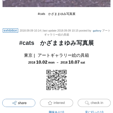
#cats かざままゆみ写真展
exhibition
2018.09.09 10:14
| last update
2018.09.09 10:15
posted by
アート
gallery
ギャラリー絵の具箱
#cats かざままゆみ写真展
東京
|
アートギャラリー絵の具箱
10
.
02
10
.
07
2018
mon
－
2018
sat
興味あり!
0
見に行った!
0