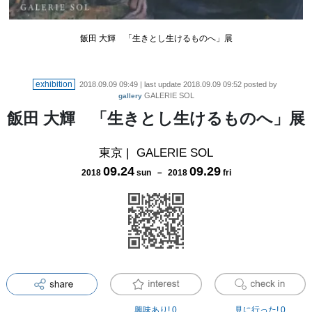
飯田 大輝 「生きとし生けるものへ」展
exhibition
2018.09.09 09:49
| last update
2018.09.09 09:52
posted by
GALERIE SOL
gallery
飯田 大輝 「生きとし生けるものへ」展
東京
|
GALERIE SOL
09
.
24
09
.
29
2018
sun
－
2018
fri
興味あり!
0
見に行った!
0