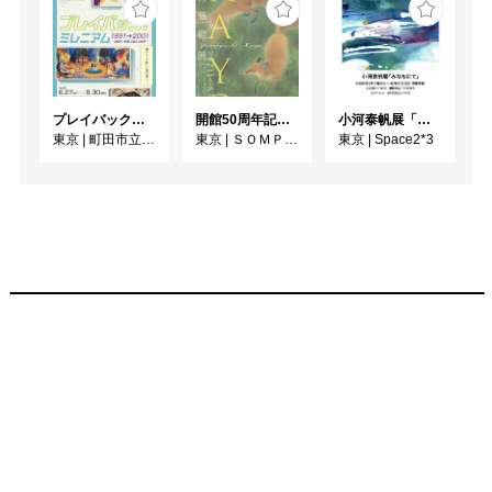
プレイバック！ミレニアム1991→2001 版画が／版画で越えた境界
開館50周年記念 山口華楊展
小河泰帆展「みなもにて」
東京
|
町田市立国際版画美術館
東京
|
ＳＯＭＰＯ美術館
東京
|
Space2*3