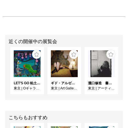
近くの開催中の展覧会
LET’S GO 粘土（クレイ）ジ−
ギド・アルゼンチーニ写真展 『女性的宇宙』
瀧口修造 書くことと描くこと
東京
|
Oギャラリー
東京
|
Art Gallery M84
東京
|
アーティゾン美術館
こちらもおすすめ