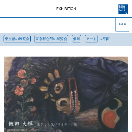
EXHIBITION
東京都の展覧会
東京都心部の展覧会
個展
アート
#
平面