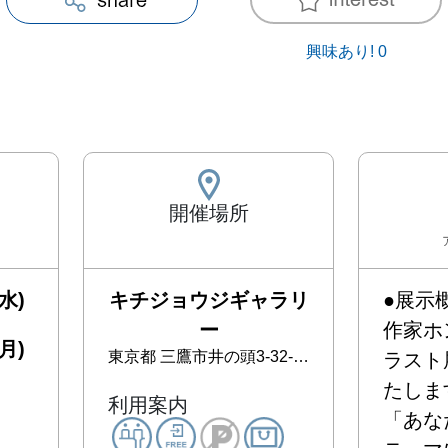
興味あり!
0
開催場所
水)
キチジョウジギャラリ
●展示概
ー
作家ホ
月)
東京都
三鷹市井の頭3-32-16 セブンスターマンション105
ラスト
たします
利用案内
「あな