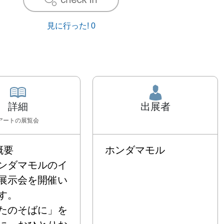
見に行った!
0
詳細
出展者
アート
の展覧会
要

ホンダマモル
ンダマモルのイ
展示会を開催い
。

たのそばに」を