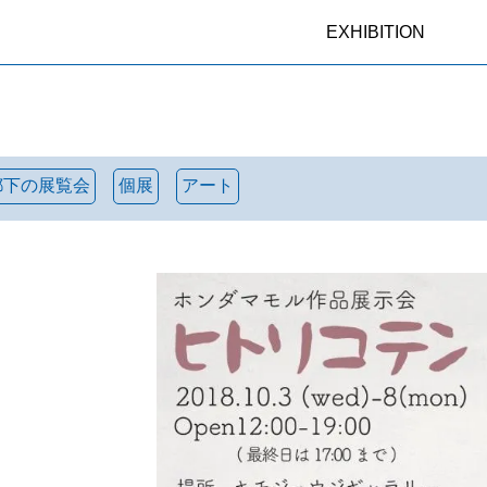
EXHIBITION
都下の展覧会
個展
アート