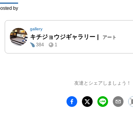
少しでも
osted by
生きる
ら幸いで
gallery
キチジョウジギャラリー
|
●作家プ
アート
384
1
ホンダマ
画家と
心に活動
どこか
して観
友達とシェアしましょう！
たかい
作品を
いる。

ブランド
オーナー