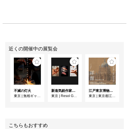
近くの開催中の展覧会
不滅の灯火
新進気鋭作家によるアート作品 2026年8月特設展示 木寺 憲吾
江戸東京博物館リニューアル記念特別展「洋館 明治の夢と挑戦」
東京
|
無相ギャラリー
東京
|
Resol Gallery Ueno
東京
|
東京都江戸東京博物館
こちらもおすすめ