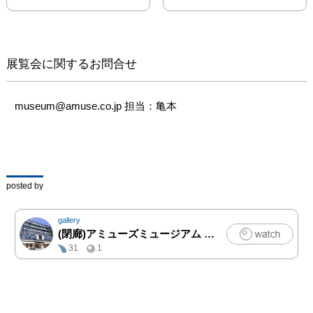
しかし、東日本大震災に
よって移転を余儀なくさ
れ、栃木に移りました。

展覧会に関するお問合せ
ねぎし窯の基本的な考え
方は、地元の材料を使う
museum@amuse.co.jp 担当：亀本
ということであり栃木に
移ってからも基本的にそ
の方向でいます。

したがいまして現在は、
益子の土を使ってふだん
posted by
使いの器を中心に制作し
ております。

gallery
(閉廊)アミューズミュージアム 2F手仕事のギャラリー&マーケット
今回は皿、マグカップ、
31
1
小鉢など日常の生活に必
要な陶器を展示し販売い
たします。

どうぞお手に取ってご覧