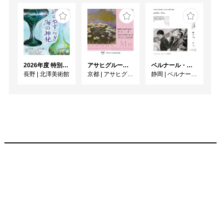
2026年度 特別展「ガレとドーム、アール･ヌーヴォーのガラス 水辺のやすらぎ、海の神秘」
アサヒグループ大山崎山荘美術館 開館30周年記念展「没後100年 クロード・モネ」
ベルナール・ビュフェと写真 ーカメラがとらえたビュフェとその時代、そして21 世紀へ
長野
|
北澤美術館
京都
|
アサヒグループ大山崎山荘美術館
静岡
|
ベルナール・ビュフェ美術館