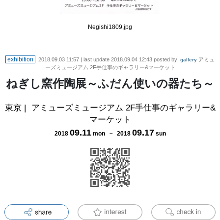
Negishi1809.jpg
exhibition
2018.09.03 11:57
| last update
2018.09.04 12:43
posted by
アミュ
gallery
ーズミュージアム 2F手仕事のギャラリー&マーケット
ねぎし窯作陶展～ふだん使いの器たち～
東京
|
アミューズミュージアム 2F手仕事のギャラリー&
マーケット
09
.
11
09
.
17
2018
mon
－
2018
sun