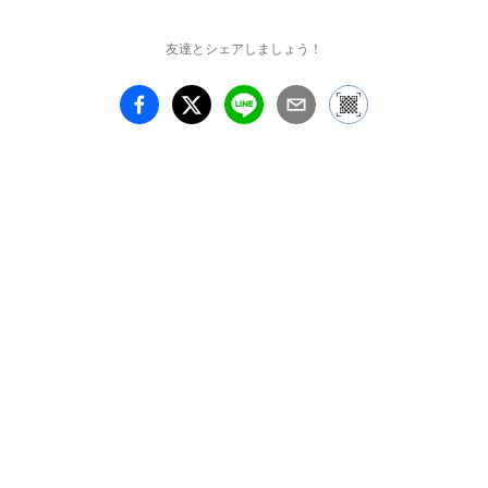
ります。今年は筑波大学
出身の狩野宏明氏と女子
友達とシェアしましょう！
美術大学出身の髙橋まり
子氏に出品を依頼いたし
ました。この招待制度
は、若い奨学生たちにと
って良き手本（作品・作
家活動ともに）となる作
家の方に毎年出品のご協
力をお願いしておりま
す。私達と同時代を生き
る若手作家の作品を是非
この機会にご高覧下さ
い。