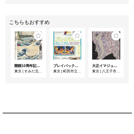
こちらもおすすめ
開館10周年記念 「北斎 広重 ふたりの富士、それぞれの富士」
プレイバック！ミレニアム1991→2001 版画が／版画で越えた境界
大正イマジュリィの世界
東京
|
すみだ北斎美術館
東京
|
町田市立国際版画美術館
東京
|
八王子市夢美術館