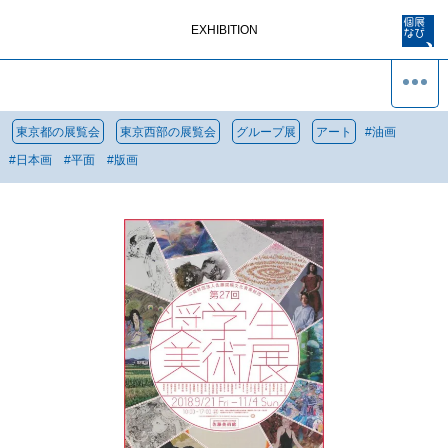
EXHIBITION
東京都の展覧会
東京西部の展覧会
グループ展
アート
#
油画
#
日本画
#
平面
#
版画