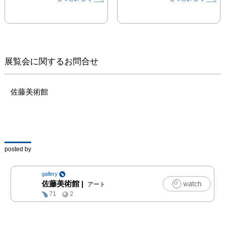
期奨学生17名の研究発表
展として「第27回奨学生
美術展」を開催いたしま
す。

　本展は奨学金の支給だ
展覧会に関するお問合せ
けでなく、当財団奨学生
として各自目的を持って
制作された作品を多くの
佐藤美術館
方にご覧頂くことを開催
の目的としています。今
回は13大学より推薦を受
けた優秀な学生の中より
選ばれた27期奨学生17名
posted by
による日本画、油画、版
画作品によるグループ展
gallery
となります。

佐藤美術館
|
アート
また本展では招待作家と
71
2
して現在活躍中の作家
（過去奨学生だった方）
を毎年2名お招きしてお