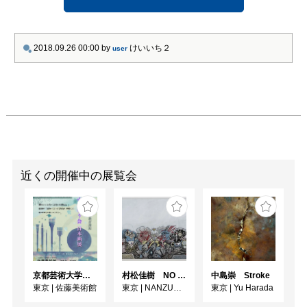
2018.09.26 00:00
by
けいいち２
user
近くの開催中の展覧会
京都芸術大学通信教育課程 ゆうゆう会日本画展
村松佳樹 NO SEQUENCE
中島崇 Stroke
東京
|
佐藤美術館
東京
|
NANZUKA UNDERGROUND
東京
|
Yu Harada