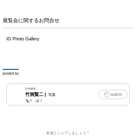
したことをきっかけに、
自然を「見る」こと、
「知る」ことへの興味が
展覧会に関するお問合せ
生まれ、新たに写真を表
現のツールとして用いる
ことを考え始め、現在の
IG Photo Gallery
活動に至ります。

　今回展示する作品は植
物を撮影した写真です。
私たちはイメージする植
物は、木の葉は緑、季節
posted by
によっては紅葉、幹や枝
は茶色で、花は色とりど
creator
りといったステレオタイ
竹洞賢二
|
写真
プなものです。しかし、
4
1
実際に眼を凝らせば、自
然界には都市で暮らす私
たちには名付けようのな
いさまざま色が存在して
いることに気づきます。

友達とシェアしましょう！