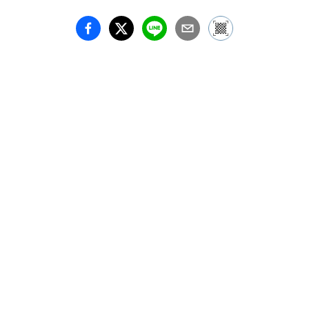
　竹洞が「Naked 
Colors」と名付けている
のは、そのように私たち
が本当には「見て」いな
い、認識していない植物
の姿です。写真で撮影さ
れたそれらが
「Naked（裸の、むき出
しの）」
「Colors（色）」である
という竹洞の表明は、私
たちが肉眼で見ようとし
ない自然の色を表現しよ
うという作家の意志表明
だと言えるでしょう。ま
た、写真を見る鑑賞者に
とっては、機械を通した
色が本当にむき出しのも
のなのか、というアイロ
ニカルな問いを含んだタ
イトルだと捉えることが