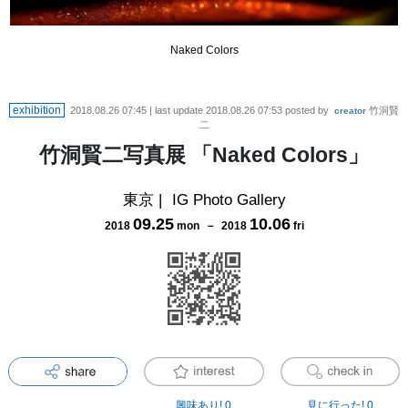
Naked Colors
exhibition
2018.08.26 07:45
| last update
2018.08.26 07:53
posted by
竹洞賢
creator
二
竹洞賢二写真展 「Naked Colors」
東京
|
IG Photo Gallery
09
.
25
10
.
06
2018
mon
－
2018
fri
興味あり!
0
見に行った!
0