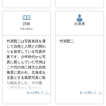
詳細
出展者
写真
の展覧会
竹洞賢二は写真表現を通
竹洞賢二
じて自然と人間との関わ
りを探求している写真作
家です。少年時代から写
真に親しんでいた竹洞は
二十代の頃に雄大な自然
風景に惹かれ、北海道を
主題とする風景写真に取
り組みました。その後、
一度写真から遠ざかり、
もっと詳しく
もっと詳しく
2010年代に入って再びカ
メラを手にします。自然
観察指導員の講義を受講