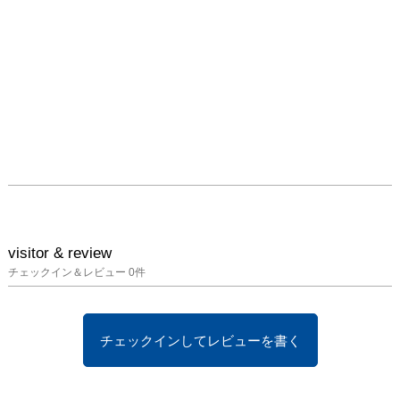
できるはずです。

　温暖湿潤の気候と豊か
な自然に恵まれたこの国
では、欧米の自然観とは
異なる文化が培われてき
ました。自然をどのよう
に認識するかは信仰や倫
理観、生活文化とも深く
関わってます。現代に生
きる私たちにとっても、
身近で奥深い問題だと言
えるでしょう。竹洞の作
品もまた現代の日本人に
visitor & review
よる自然観を問う試みの
チェックイン＆レビュー
0
件
一つなのです。

タカザワケンジ（写真評
チェックインしてレビューを書く
論家・IG Photo Gallery
ディレクター） 
