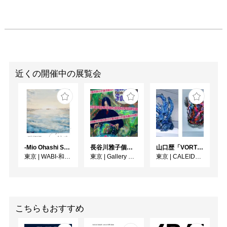
近くの開催中の展覧会
-Mio Ohashi Solo Exhibition - 大橋 澪 作品展 -
長谷川雅子個展「終わりなき森の美術館」
⼭⼝歴「VORTEX」
東京
|
WABI-和・美-
東京
|
Gallery MUMON
東京
|
CALEIDO GINZA THE HUB
こちらもおすすめ