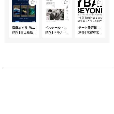
森羅めぐり- Wandering in Shinra -
ベルナール・ビュフェと写真 ーカメラがとらえたビュフェとその時代、そして21 世紀へ
テート美術館 ― YBA & BEYOND 世界を変えた90s英国アート
静岡
|
富士箱根カントリークラブ
静岡
|
ベルナール・ビュフェ美術館
京都
|
京都市京セラ美術館