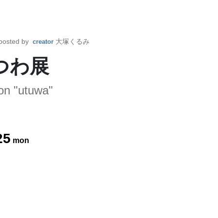
posted by
大塚くるみ
creator
つわ展
ion "utuwa"
25
mon