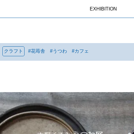
EXHIBITION
クラフト
#
花苺舎
#
うつわ
#
カフェ