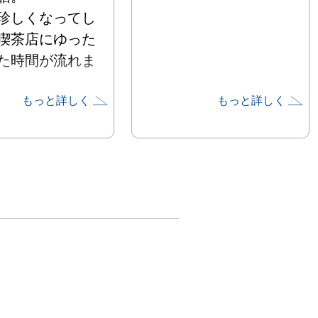
珍しくなってし
喫茶店にゆった
た時間が流れま
もっと詳しく
もっと詳しく
同時に始め
苺舎”が11周年を
今年、10月い
で、区画整理に
店することにな
。

周年で初めて開
ていただいた
わ展」も今回で


気持ちのつまっ