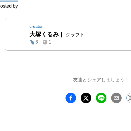
osted by
た、最
展」です。
creator
大塚くるみ
|
特別で
クラフト
6
1
に使える
いろん
る一器
お料理
ルな、う
友達とシェアしましょう！
でも、
くなる
そんな
わを展