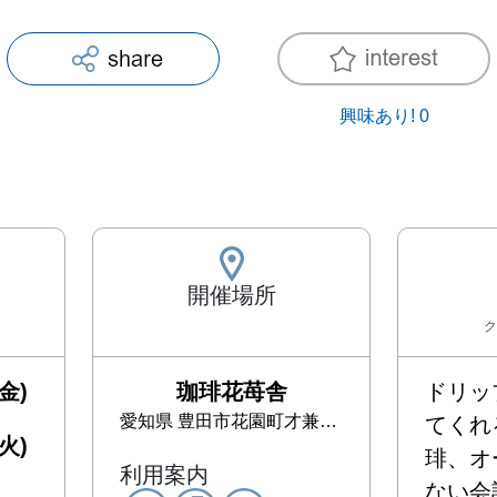
興味あり!
0
開催場所
ク
金)
珈琲花苺舎
ドリッ
愛知県
豊田市花園町才兼112‐5
てくれ
火)
琲、オ
利用案内
ない会話