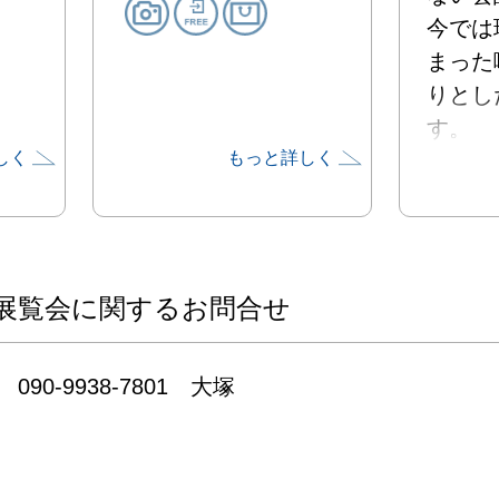
今では
まった
りとし
す。

しく
もっと詳しく
定年と
た“花
迎える
っぱい
より閉
展覧会に関するお問合せ
りました
開店1
090-9938‐7801　大塚
催させ
「うつ
7回目。
感謝の