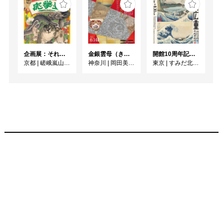
企画展：それいけ！ 応挙塾 －円山応挙とその弟子たち－
金銀雲母（きら）きら ーかがやきの日本美術ー
開館10周年記念 「北斎 広重 ふたりの富士、それぞれの富士」
京都
|
嵯峨嵐山文華館
神奈川
|
岡田美術館
東京
|
すみだ北斎美術館