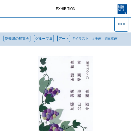
EXHIBITION
愛知県の展覧会
グループ展
アート
#
イラスト
#
洋画
#
日本画