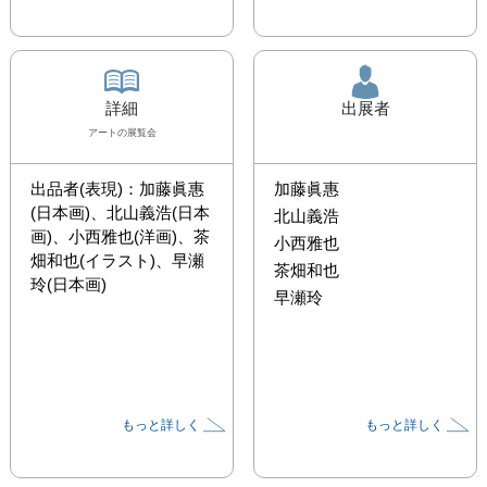
詳細
出展者
アート
の展覧会
​出品者(表現)：加藤眞惠
加藤眞惠
(日本画)、北山義浩(日本
北山義浩
画)、小西雅也(洋画)、茶
小西雅也
畑和也(イラスト)、早瀬
茶畑和也
玲(日本画)
早瀬玲
もっと詳しく
もっと詳しく