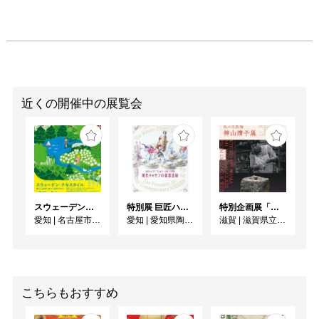
近くの開催中の展覧会
スウェーデン・テキスタイル 暮らしと自然に息づく北欧デザイン
特別展 巨匠ハインツ・ヴェルナーの描いた物語（メルヘン） ー現代マイセンの磁器芸術ー
特別企画展「炎との対話から 私の自然釉－神山清子展」
愛知
|
名古屋市美術館
愛知
|
愛知県陶磁美術館
滋賀
|
滋賀県立陶芸の森
こちらもおすすめ