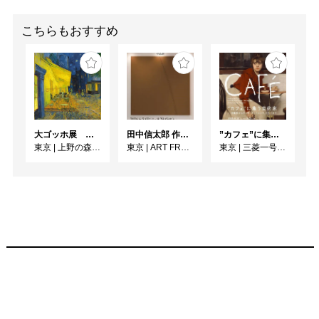
こちらもおすすめ
大ゴッホ展 夜のカフェテラス
田中信太郎 作品展
”カフェ”に集う芸術家 ー印象派からゴッホ、ロートレック、ピカソまで
東京
|
上野の森美術館
東京
|
ART FRONT GALLERY
東京
|
三菱一号館美術館