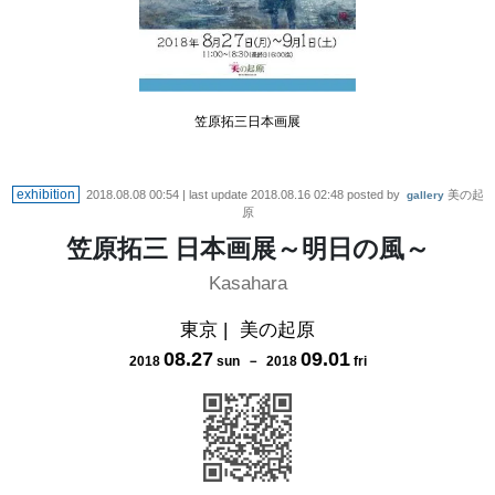
笠原拓三日本画展
exhibition
2018.08.08 00:54
| last update
2018.08.16 02:48
posted by
美の起
gallery
原
笠原拓三 日本画展～明日の風～
Kasahara
東京
|
美の起原
08
.
27
09
.
01
2018
sun
－
2018
fri