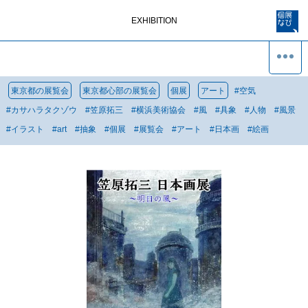
EXHIBITION
東京都の展覧会
東京都心部の展覧会
個展
アート
#
空気
#
カサハラタクゾウ
#
笠原拓三
#
横浜美術協会
#
風
#
具象
#
人物
#
風景
#
イラスト
#
art
#
抽象
#
個展
#
展覧会
#
アート
#
日本画
#
絵画