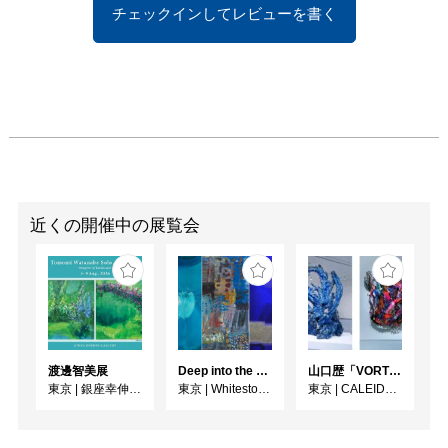
チェックインしてレビューを書く
近くの開催中の展覧会
渡邊智美展
Deep into the Blue―蒼の深層へ：木梨アイネ、名坂千吉郎、猪熊克芳
⼭⼝歴「VORTEX」
東京
|
銀座幸伸ギャラリー
東京
|
Whitestone Gallery
東京
|
CALEIDO GINZA THE HUB