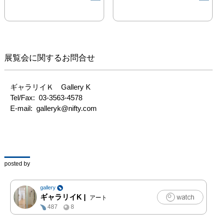
思う。」

薄い絵具の層を塗り重
ね、限りなく透明な光そ
のものに近づきながら
展覧会に関するお問合せ
も、優しく繊細な色彩が
寄せては返す波のように
連なっていく林信男の絵
ギャラリイＫ　Gallery K　

画。めまぐるしく喧騒に
Tel/Fax:  03-3563-4578　

満ちた現代社会を生きる
E-mail:  galleryk@nifty.com
私たちが求めてやまない
心の平衡が、そこに浮か
び上がっているように思
われます。
posted by
gallery
ギャラリイK
|
アート
487
8