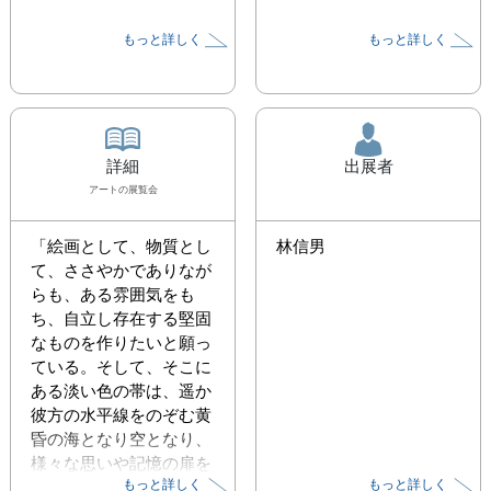
もっと詳しく
もっと詳しく
詳細
出展者
アート
の展覧会
「絵画として、物質とし
林信男
て、ささやかでありなが
らも、ある雰囲気をも
ち、自立し存在する堅固
なものを作りたいと願っ
ている。そして、そこに
ある淡い色の帯は、遥か
彼方の水平線をのぞむ黄
昏の海となり空となり、
様々な思いや記憶の扉を
もっと詳しく
もっと詳しく
開ける光の滴となればと