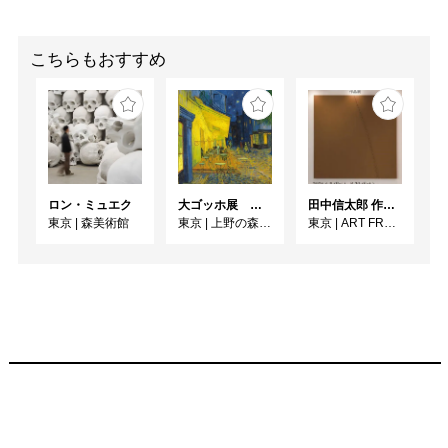
こちらもおすすめ
ロン・ミュエク
大ゴッホ展 夜のカフェテラス
田中信太郎 作品展
東京
|
森美術館
東京
|
上野の森美術館
東京
|
ART FRONT GALLERY