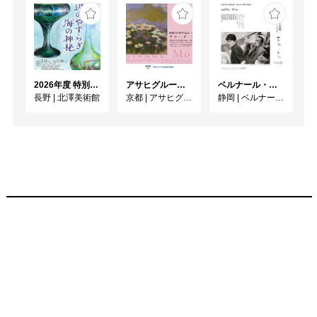
2026年度 特別展「ガレとドーム、アール･ヌーヴォーのガラス 水辺のやすらぎ、海の神秘」
アサヒグループ大山崎山荘美術館 開館30周年記念展「没後100年 クロード・モネ」
ベルナール・ビュフェと写真 ーカメラがとらえたビュフェとその時代、そして21 世紀へ
長野
|
北澤美術館
京都
|
アサヒグループ大山崎山荘美術館
静岡
|
ベルナール・ビュフェ美術館