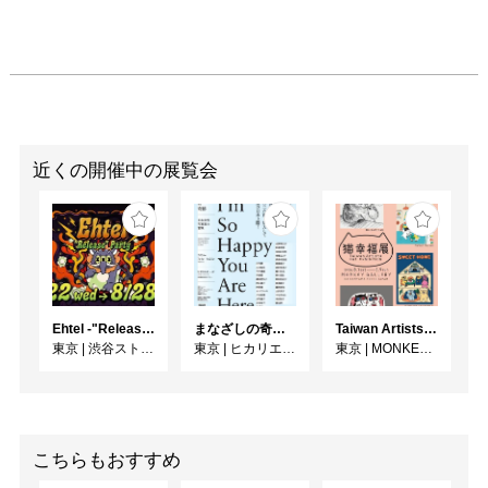
近くの開催中の展覧会
Ehtel -"Release" Party
まなざしの奇跡 日本女性写真家の冒険
Taiwan Artists Cat Exhibition「猫幸福展」
東京
|
渋谷ストリームホール
東京
|
ヒカリエホール
東京
|
MONKEY GALLERY
こちらもおすすめ