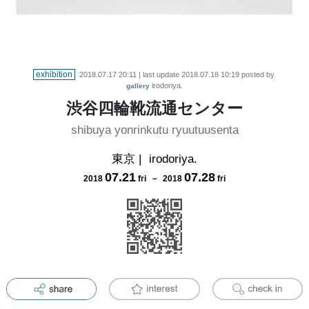
exhibition
2018.07.17 20:11
| last update
2018.07.18 10:19
posted by
irodoriya.
gallery
渋谷四輪靴流通センター
shibuya yonrinkutu ryuutuusenta
東京
|
irodoriya.
07
.
21
07
.
28
2018
fri
－
2018
fri