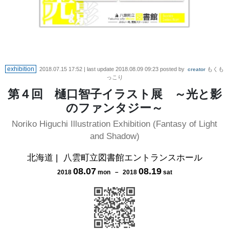
exhibition
2018.07.15 17:52
| last update
2018.08.09 09:23
posted by
もくも
creator
っこり
第４回 樋口智子イラスト展 ～光と影
のファンタジー～
Noriko Higuchi Illustration Exhibition (Fantasy of Light
and Shadow)
北海道
|
八雲町立図書館エントランスホール
08
.
07
08
.
19
2018
mon
－
2018
sat