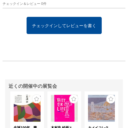
チェックイン＆レビュー
0
件
チェックインしてレビューを書く
近くの開催中の展覧会
生誕100年 齋藤忠誠展
木村良 絵画と作陶展「BITTER LIFE」
カメイコレクション展 Ⅱ期