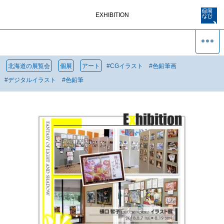
EXHIBITION
北海道の展覧会
個展
アート
#
CGイラスト
#
色鉛筆画
#
デジタルイラスト
#
色鉛筆