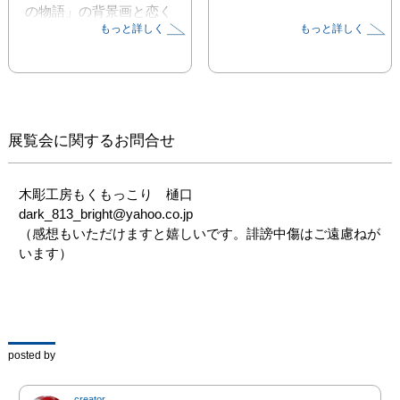
の物語」の背景画と恋く
もっと詳しく
もっと詳しく
まの絵を展示します。

その他ピノキオ、動物の
絵や動画「恋くまアドベ
ンチャー」の背景画も展
示する予定です。
展覧会に関するお問合せ
木彫工房もくもっこり　樋口

dark_813_bright@yahoo.co.jp

（感想もいただけますと嬉しいです。誹謗中傷はご遠慮ねが
います）
posted by
creator