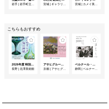
岩手
|
岩手町立石神の丘美術館
宮城
|
ギャラリー ターンアラウンド
宮城
|
カメイ美術館
こちらもおすすめ
2026年度 特別展「ガレとドーム、アール･ヌーヴォーのガラス 水辺のやすらぎ、海の神秘」
アサヒグループ大山崎山荘美術館 開館30周年記念展「没後100年 クロード・モネ」
ベルナール・ビュフェと写真 ーカメラがとらえたビュフェとその時代、そして21 世紀へ
長野
|
北澤美術館
京都
|
アサヒグループ大山崎山荘美術館
静岡
|
ベルナール・ビュフェ美術館