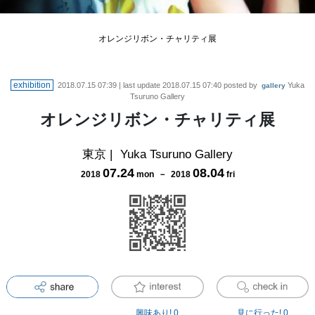
オレンジリボン・チャリティ展
exhibition
2018.07.15 07:39
| last update
2018.07.15 07:40
posted by
Yuka
gallery
Tsuruno Gallery
オレンジリボン・チャリティ展
東京
|
Yuka Tsuruno Gallery
07
.
24
08
.
04
2018
mon
－
2018
fri
興味あり!
0
見に行った!
0