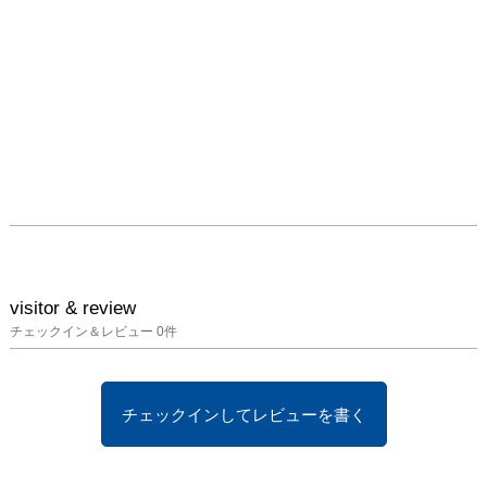
Artists: Candida Höfer, 
Tetsuro Kano, Maiko 
Kasai, mamoru, Tomona 
Matsukawa, Manika 
Nagare, Tomomi Nitta, 
Nobuyuki Osaki, José 
Parlá, Nobuhiro Shimura, 
Saki Sumida, Yuichiro 
Tamura, Yusuke 
Yamatani, Yu Yasuda
visitor & review
チェックイン＆レビュー
0
件
チェックインしてレビューを書く