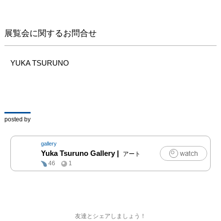
ンのもと、アートを通し
て私たち一人ひとりがで
きることをして「子ども
展覧会に関するお問合せ
虐待のない社会」が1日
も早く実現することを祈
ってやみません。

YUKA TSURUNO
参加アーティスト：カン
ディダ・ヘーファー、狩
野哲郎、笠井麻衣子、
mamoru、松川朋奈、流
posted by
麻二果、新田友美、大﨑
のぶゆき、ホセ・パル
gallery
ラ、志村信裕、炭田紗
Yuka Tsuruno Gallery
|
アート
季、田村友一郎、山谷佑
46
1
介、安田悠

オレンジリボンHP: 
http://www.orangeribbon.j
p

友達とシェアしましょう！