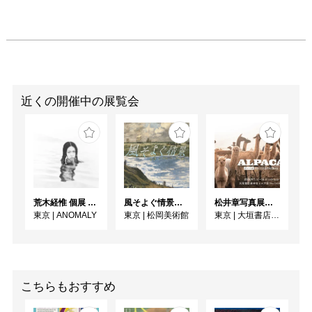
近くの開催中の展覧会
荒木経惟 個展 アラーキー「愛の皮膜」
風そよぐ情景 ヴィクトリア朝絵画・フランス印象派
松井章写真展「アルパカ ～ペルー・アンデスに生きる～」
東京
|
ANOMALY
東京
|
松岡美術館
東京
|
大垣書店麻布台ヒルズ店 Ehon GALLERY
こちらもおすすめ