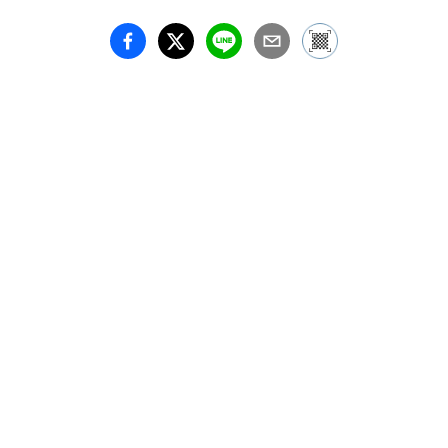
The orange ribbon is a 
symbol of Child Abuse 
Prevention Campaign, 
and Yuka Tsuruno Gallery 
supports this activity as a 
corporate member. In this 
charity exhibition, we will 
donate a portion of its 
sales to Japan Network 
for Prevention of Child 
Abuse and Neglect, a 
non-profit organization. 
Under the orange ribbon, 
a symbol of the bright 
future of children, we 
believe in our individual 
efforts to make our 
"society free from child 
abuse" through art.
