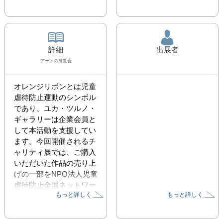
詳細
出展者
アート
の展覧会
オレンジリボンとは児童
虐待防止運動のシンボル
であり、ユカ・ツルノ・
ギャラリーは企業会員と
して本活動を支援してい
ます。今回開催されるチ
ャリティ展では、ご購入
いただいた作品の売り上
げの一部をNPO法人児童
虐待防止全国ネットワー
もっと詳しく
もっと詳しく
クに寄付いたします。子
どもたちの明るい未来の
象徴であるオレンジリボ