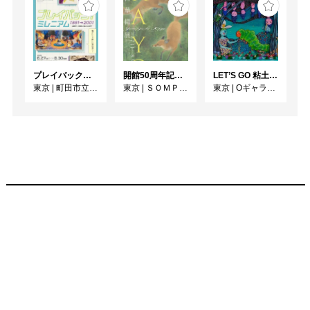
プレイバック！ミレニアム1991→2001 版画が／版画で越えた境界
開館50周年記念 山口華楊展
LET’S GO 粘土（クレイ）ジ−
東京
|
町田市立国際版画美術館
東京
|
ＳＯＭＰＯ美術館
東京
|
Oギャラリー